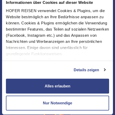
Informationen über Cookies auf dieser Website
HOFER REISEN verwendet Cookies & Plugins, um die
Website bestmöglich an Ihre Bedürfnisse anpassen zu
können. Cookies & Plugins ermöglichen die Verwendung
bestimmter Features, das Teilen auf sozialen Netzwerken
(Facebook, Instagram etc.) und das Anpassen von
Nachrichten und Werbeanzeigen an Ihre persönlichen
Interessen. Einige davon sind unerlässlich für
grundlegende Funktionsweisen.
Durch die Nutzung von Drittanbietern für statistische
Auswertungen und Direktmarketingzwecke können Sie
Details zeigen
zusätzliche Dienste bzw. Technologien von Drittanbietern
nutzen und uns sowie Dritten weitere Personalisierungen
ermöglichen, dabei kommt es auch zu Übermittlungen
NEWSLETTER
Alles erlauben
Ihrer Daten an US-Drittanbieter.
Link zur
Datenschutzseite
KONTAKT & SERVICE
Nur Notwendige
Mit Klick auf "Alles erlauben" stimmen Sie der