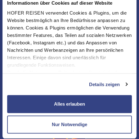
Informationen über Cookies auf dieser Website
HOFER REISEN verwendet Cookies & Plugins, um die
Website bestmöglich an Ihre Bedürfnisse anpassen zu
können. Cookies & Plugins ermöglichen die Verwendung
bestimmter Features, das Teilen auf sozialen Netzwerken
(Facebook, Instagram etc.) und das Anpassen von
Nachrichten und Werbeanzeigen an Ihre persönlichen
Interessen. Einige davon sind unerlässlich für
grundlegende Funktionsweisen.
Durch die Nutzung von Drittanbietern für statistische
Auswertungen und Direktmarketingzwecke können Sie
Details zeigen
zusätzliche Dienste bzw. Technologien von Drittanbietern
nutzen und uns sowie Dritten weitere Personalisierungen
ermöglichen, dabei kommt es auch zu Übermittlungen
NEWSLETTER
Alles erlauben
Ihrer Daten an US-Drittanbieter.
Link zur
Datenschutzseite
KONTAKT & SERVICE
Nur Notwendige
Mit Klick auf "Alles erlauben" stimmen Sie der