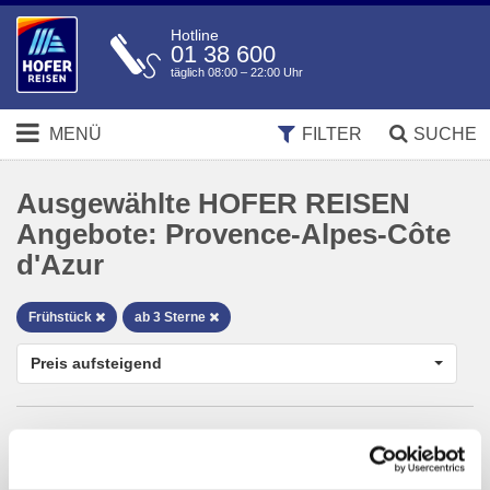
Hotline
01 38 600
täglich 08:00 – 22:00 Uhr
MENÜ
FILTER
SUCHE
Ausgewählte HOFER REISEN
Angebote:
Provence-Alpes-Côte
d'Azur
Frühstück
ab 3 Sterne
Preis aufsteigend