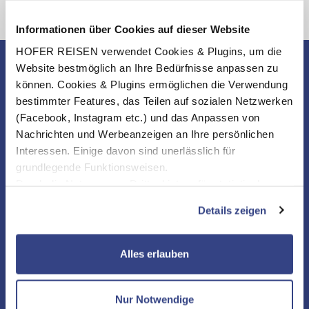
Informationen über Cookies auf dieser Website
HOFER REISEN verwendet Cookies & Plugins, um die
Website bestmöglich an Ihre Bedürfnisse anpassen zu
können. Cookies & Plugins ermöglichen die Verwendung
bestimmter Features, das Teilen auf sozialen Netzwerken
(Facebook, Instagram etc.) und das Anpassen von
Nachrichten und Werbeanzeigen an Ihre persönlichen
Interessen. Einige davon sind unerlässlich für
grundlegende Funktionsweisen.
Durch die Nutzung von Drittanbietern für statistische
Auswertungen und Direktmarketingzwecke können Sie
Details zeigen
zusätzliche Dienste bzw. Technologien von Drittanbietern
nutzen und uns sowie Dritten weitere Personalisierungen
ermöglichen, dabei kommt es auch zu Übermittlungen
Alles erlauben
Ihrer Daten an US-Drittanbieter.
Link zur
NEWSLETTER
Datenschutzseite
Nur Notwendige
KONTAKT & SERVICE