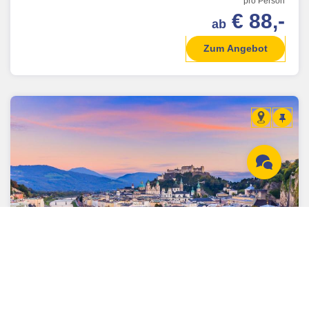
pro Person
€ 88,-
ab
Zum Angebot
Salzburg