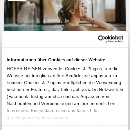
Informationen über Cookies auf dieser Website
HOFER REISEN verwendet Cookies & Plugins, um die
Bad Hofgastein
Website bestmöglich an Ihre Bedürfnisse anpassen zu
Salzburg
können. Cookies & Plugins ermöglichen die Verwendung
Inkl. Alpentherme Gastein
bestimmter Features, das Teilen auf sozialen Netzwerken
GRETI Alpine Boutique Hotel
(Facebook, Instagram etc.) und das Anpassen von
Frühstück
Nachrichten und Werbeanzeigen an Ihre persönlichen
1 Nacht - 7 Nächte
Interessen. Einige davon sind unerlässlich für
inkl. Guest Mobility Ticket
grundlegende Funktionsweisen.
Termine:
16.08.26
-
01.11.26
Durch die Nutzung von Drittanbietern für statistische
pro Person