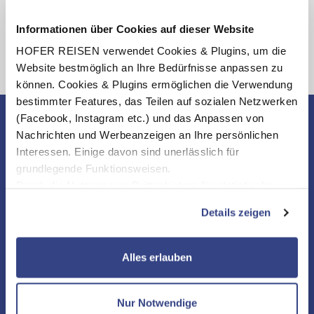
Informationen über Cookies auf dieser Website
HOFER REISEN verwendet Cookies & Plugins, um die
Website bestmöglich an Ihre Bedürfnisse anpassen zu
können. Cookies & Plugins ermöglichen die Verwendung
bestimmter Features, das Teilen auf sozialen Netzwerken
(Facebook, Instagram etc.) und das Anpassen von
Nachrichten und Werbeanzeigen an Ihre persönlichen
Interessen. Einige davon sind unerlässlich für
grundlegende Funktionsweisen.
Durch die Nutzung von Drittanbietern für statistische
Auswertungen und Direktmarketingzwecke können Sie
Details zeigen
zusätzliche Dienste bzw. Technologien von Drittanbietern
nutzen und uns sowie Dritten weitere Personalisierungen
ermöglichen, dabei kommt es auch zu Übermittlungen
Alles erlauben
Ihrer Daten an US-Drittanbieter.
Link zur
Datenschutzseite
Nur Notwendige