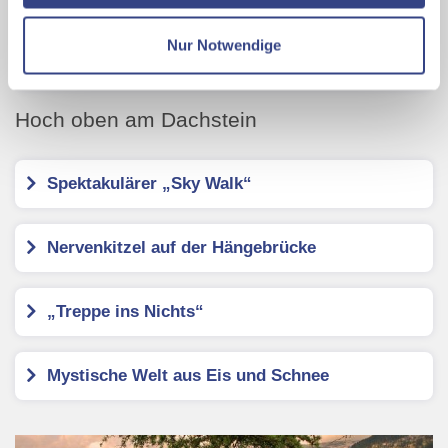
Datenschutzseite
Nur Notwendige
Mit Klick auf "Alles erlauben" stimmen Sie der
Verwendung der Cookies & Plugins auf unseren
Webseiten zu.
Hoch oben am Dachstein
Spektakulärer „Sky Walk“
Nervenkitzel auf der Hängebrücke
„Treppe ins Nichts“
Mystische Welt aus Eis und Schnee