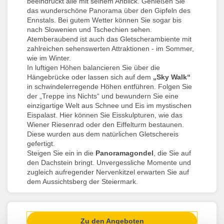
beeindruckt alle mit seinem Anblick. Genießen Sie
das wunderschöne Panorama über den Gipfeln des
Ennstals. Bei gutem Wetter können Sie sogar bis
nach Slowenien und Tschechien sehen.
Atemberaubend ist auch das Gletscherambiente mit
zahlreichen sehenswerten Attraktionen - im Sommer,
wie im Winter.
In luftigen Höhen balancieren Sie über die
Hängebrücke oder lassen sich auf dem
„Sky Walk“
in schwindelerregende Höhen entführen. Folgen Sie
der „Treppe ins Nichts“ und bewundern Sie eine
einzigartige Welt aus Schnee und Eis im mystischen
Eispalast. Hier können Sie Eisskulpturen, wie das
Wiener Riesenrad oder den Eiffelturm bestaunen.
Diese wurden aus dem natürlichen Gletschereis
gefertigt.
Steigen Sie ein in die
Panoramagondel
, die Sie auf
den Dachstein bringt. Unvergessliche Momente und
zugleich aufregender Nervenkitzel erwarten Sie auf
dem Aussichtsberg der Steiermark.
Zu den Angeboten