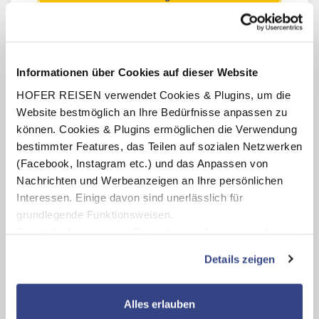
Das Wichtigste auf einen Blick
Informationen über Cookies auf dieser Website
HOFER REISEN verwendet Cookies & Plugins, um die
Website bestmöglich an Ihre Bedürfnisse anpassen zu
Dachstein: Höchster Berg der Steiermark
können. Cookies & Plugins ermöglichen die Verwendung
Gletschererlebnis & UNESCO Welterbe
Fahrt mit der Dachstein Panoramagondel
bestimmter Features, das Teilen auf sozialen Netzwerken
Attraktionen: Hängebrücke, „Treppe ins
(Facebook, Instagram etc.) und das Anpassen von
Nichts“, „Sky Walk“ & vieles mehr
Nachrichten und Werbeanzeigen an Ihre persönlichen
Eispalast – eine Zeitreise durch die Geschichte
Interessen. Einige davon sind unerlässlich für
grundlegende Funktionsweisen.
Durch die Nutzung von Drittanbietern für statistische
Auswertungen und Direktmarketingzwecke können Sie
Details zeigen
zusätzliche Dienste bzw. Technologien von Drittanbietern
nutzen und uns sowie Dritten weitere Personalisierungen
ermöglichen, dabei kommt es auch zu Übermittlungen
Alles erlauben
Ihrer Daten an US-Drittanbieter.
Link zur