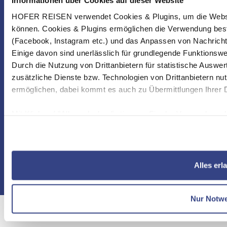
Informationen über Cookies auf dieser Website
HOFER REISEN verwendet Cookies & Plugins, um die Websit
KONTAKT & SERVICE
können. Cookies & Plugins ermöglichen die Verwendung best
(Facebook, Instagram etc.) und das Anpassen von Nachricht
Einige davon sind unerlässlich für grundlegende Funktionswe
Durch die Nutzung von Drittanbietern für statistische Ausw
zusätzliche Dienste bzw. Technologien von Drittanbietern nu
ermöglichen, dabei kommt es auch zu Übermittlungen Ihrer D
Vermittler ist die HOFER REISEN GmbH & Co KG, Reiseveranstalter für
alle Reisen ist die Eurotours Ges.m.b.H.
Mit Klick auf "Alles erlauben" stimmen Sie der Verwendung 
Alles erl
© HOFER REISEN GmbH & Co KG
Nur Notw