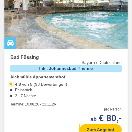
Bayern ausgesucht. Stöbern Sie durch unsere vielfältigen
Angebote und finden Sie das Wellness-Angebot, das perfekt
zu Ihnen passt.
Bad Füssing
Bayern / Deutschland
Inkl. Johannesbad Therme
Aichmühle Appartementhof
4.8
von 5 (98 Bewertungen)
Frühstück
2 - 7 Nächte
Termine:
10.08.26
-
22.11.26
pro Person
€ 80,-
ab
Zum Angebot