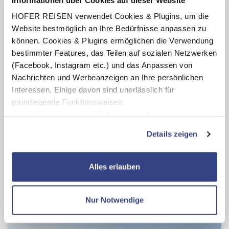
Bayern / Deutschland
HOFER REISEN verwendet Cookies & Plugins, um die
Inkl. Zirben-Warmpackung
Website bestmöglich an Ihre Bedürfnisse anpassen zu
AktiVital Hotel
s
können. Cookies & Plugins ermöglichen die Verwendung
4.6
von 5 (39 Bewertungen)
bestimmter Features, das Teilen auf sozialen Netzwerken
Halbpension
2 - 7 Nächte
(Facebook, Instagram etc.) und das Anpassen von
inkl. hoteleigenem Thermalbad
Nachrichten und Werbeanzeigen an Ihre persönlichen
Termine:
12.08.26
-
23.12.27
Interessen. Einige davon sind unerlässlich für
pro Person
TOP-PREIS
grundlegende Funktionsweisen.
€ 116,-
ab
Durch die Nutzung von Drittanbietern für statistische
Auswertungen und Direktmarketingzwecke können Sie
Zum Angebot
Details zeigen
zusätzliche Dienste bzw. Technologien von Drittanbietern
nutzen und uns sowie Dritten weitere Personalisierungen
ermöglichen, dabei kommt es auch zu Übermittlungen
Alles erlauben
Ihrer Daten an US-Drittanbieter.
Link zur
Datenschutzseite
Nur Notwendige
Mit Klick auf "Alles erlauben" stimmen Sie der
Verwendung der Cookies & Plugins auf unseren