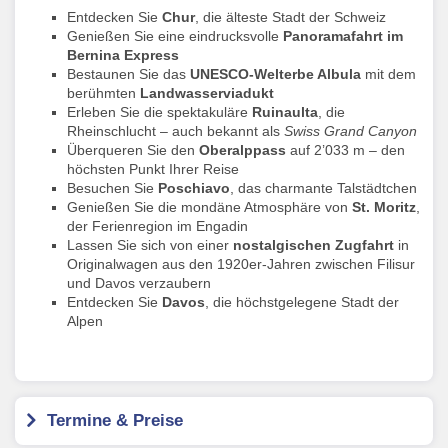
Entdecken Sie
Chur
, die älteste Stadt der Schweiz
Genießen Sie eine eindrucksvolle
Panoramafahrt im
Bernina Express
Bestaunen Sie das
UNESCO-Welterbe Albula
mit dem
berühmten
Landwasserviadukt
Erleben Sie die spektakuläre
Ruinaulta
, die
Rheinschlucht – auch bekannt als
Swiss Grand Canyon
Überqueren Sie den
Oberalppass
auf 2’033 m – den
höchsten Punkt Ihrer Reise
Besuchen Sie
Poschiavo
, das charmante Talstädtchen
Genießen Sie die mondäne Atmosphäre von
St. Moritz
,
der Ferienregion im Engadin
Lassen Sie sich von einer
nostalgischen Zugfahrt
in
Originalwagen aus den 1920er-Jahren zwischen Filisur
und Davos verzaubern
Entdecken Sie
Davos
, die höchstgelegene Stadt der
Alpen
Termine & Preise