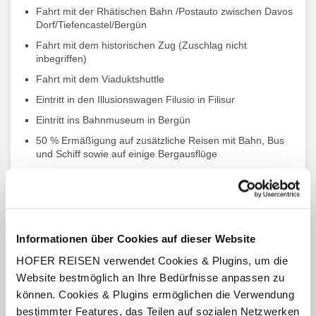
Fahrt mit der Rhätischen Bahn /Postauto zwischen Davos
Dorf/Tiefencastel/Bergün
Fahrt mit dem historischen Zug (Zuschlag nicht
inbegriffen)
Fahrt mit dem Viaduktshuttle
Eintritt in den Illusionswagen Filusio in Filisur
Eintritt ins Bahnmuseum in Bergün
50 % Ermäßigung auf zusätzliche Reisen mit Bahn, Bus
und Schiff sowie auf einige Bergausflüge
1 x Gepäcktransfer zwischen den einzelnen Hotels Chur -
St.Moritz - Davos (1 Gepäckstück pro Person, max.
20 kg)
Engadin Card St. Moritz
Informationen über Cookies auf dieser Website
Premium Card Davos
HOFER REISEN verwendet Cookies & Plugins, um die
Swiss Coupon Pass (2 für 1 Angebote "Essen und
Erleben, digital)
Website bestmöglich an Ihre Bedürfnisse anpassen zu
können. Cookies & Plugins ermöglichen die Verwendung
bestimmter Features, das Teilen auf sozialen Netzwerken