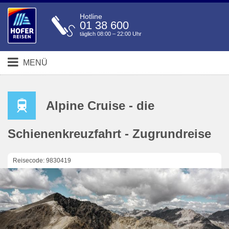
Hotline
01 38 600
täglich 08:00 – 22:00 Uhr
MENÜ
Alpine Cruise - die
Schienenkreuzfahrt - Zugrundreise
Reisecode: 9830419