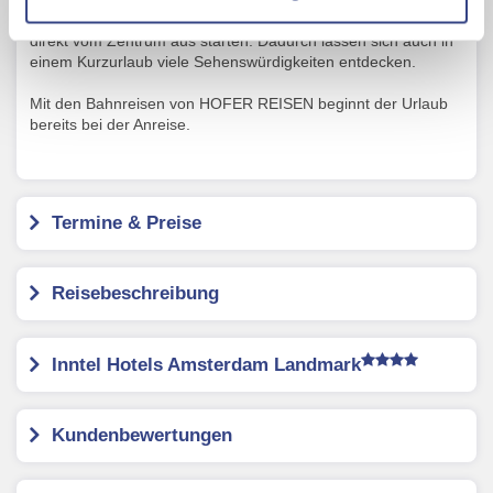
Mit Klick auf "Alles erlauben" stimmen Sie der
Sightseeing-Tour bereits am Morgen des ersten Urlaubstages,
direkt vom Zentrum aus starten. Dadurch lassen sich auch in
Verwendung der Cookies & Plugins auf unseren
einem Kurzurlaub viele Sehenswürdigkeiten entdecken.
Webseiten zu.
Mit den Bahnreisen von HOFER REISEN beginnt der Urlaub
bereits bei der Anreise.
Termine & Preise
Reisebeschreibung
Inntel Hotels Amsterdam Landmark
Kundenbewertungen