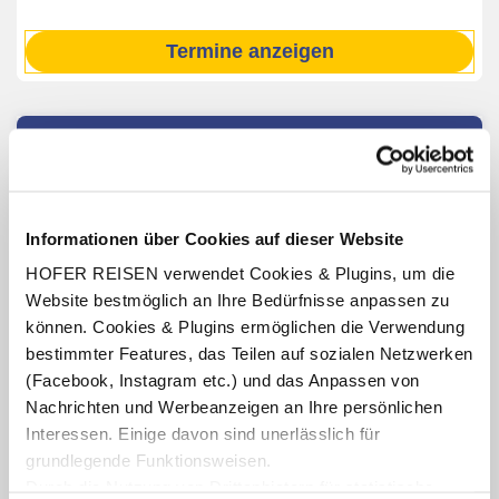
Termine anzeigen
INKLUSIV-LEISTUNGEN
Linienflug (Economy Class) mit Eurowings ab/bis Wien,
Graz oder Salzburg nach Hamburg inkl. 23 kg Gepäck
Informationen über Cookies auf dieser Website
(Handgepäck: 40 x 30 x 25 cm, keine Trolleys, nur
Rucksack, Handtasche, Laptoptasche möglich)
HOFER REISEN verwendet Cookies & Plugins, um die
Flughafentaxen und Sicherheitsgebühren
Website bestmöglich an Ihre Bedürfnisse anpassen zu
können. Cookies & Plugins ermöglichen die Verwendung
3 x Übernachtung im Hotel Reichshof Hamburg
bestimmter Features, das Teilen auf sozialen Netzwerken
Verpflegung: Frühstücksbuffet
(Facebook, Instagram etc.) und das Anpassen von
Benutzung des hoteleigenen Fitnessraumes
Nachrichten und Werbeanzeigen an Ihre persönlichen
(Öffnungszeiten lt. Aushang vor Ort oder online)
Interessen. Einige davon sind unerlässlich für
4-Tages-Hamburg CARD
grundlegende Funktionsweisen.
1 x Stadtrundfahrt Hamburg (Hop On – Hop Off, Linie A)
Durch die Nutzung von Drittanbietern für statistische