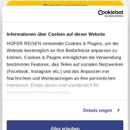
Termine anzeigen
INKLUSIV-LEISTUNGEN
Informationen über Cookies auf dieser Website
HOFER REISEN verwendet Cookies & Plugins, um die
1–4 x Übernachtung im Hotel INCLUDiO
Website bestmöglich an Ihre Bedürfnisse anpassen zu
Verpflegung: Frühstücksbuffet
können. Cookies & Plugins ermöglichen die Verwendung
kostenfreie Nutzung der Sauna und des Fitnessraums
bestimmter Features, das Teilen auf sozialen Netzwerken
1 x Historische Strudelfahrt (Dauer ca. 45 Min., Abfahrt
(Facebook, Instagram etc.) und das Anpassen von
bei der Donauschifffahrt Wurm & Noé an der Historischen
Nachrichten und Werbeanzeigen an Ihre persönlichen
Wurst Kuchl Nr. 3, Ankunft bei der Steinernen Brücke in
Interessen. Einige davon sind unerlässlich für
Regensburg)
grundlegende Funktionsweisen.
Durch die Nutzung von Drittanbietern für statistische
Auswertungen und Direktmarketingzwecke können Sie
Details zeigen
zusätzliche Dienste bzw. Technologien von Drittanbietern
Karte ansehen
nutzen und uns sowie Dritten weitere Personalisierungen
ermöglichen, dabei kommt es auch zu Übermittlungen
Alles erlauben