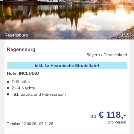
Regensburg
1/15
Regensburg
Bayern / Deutschland
Inkl. 1x Historische Strudelfahrt
Hotel INCLUDiO
Frühstück
2 - 4 Nächte
inkl. Sauna und Fitnessraum
€ 118,-
ab
pro Person
Termine:
12.08.26
-
09.11.26