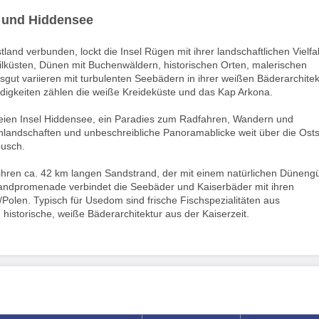
 und Hiddensee
 verbunden, lockt die Insel Rügen mit ihrer landschaftlichen Vielfal
ilküsten, Dünen mit Buchenwäldern, historischen Orten, malerischen
ut variieren mit turbulenten Seebädern in ihrer weißen Bäderarchitek
gkeiten zählen die weiße Kreideküste und das Kap Arkona.
reien Insel Hiddensee, ein Paradies zum Radfahren, Wandern und
enlandschaften und unbeschreibliche Panoramablicke weit über die Ost
busch.
hren ca. 42 km langen Sandstrand, der mit einem natürlichen Dünengü
randpromenade verbindet die Seebäder und Kaiserbäder mit ihren
olen. Typisch für Usedom sind frische Fischspezialitäten aus
, historische, weiße Bäderarchitektur aus der Kaiserzeit.