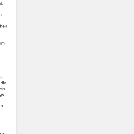
ab
m
öhen
rum
e
.
en
 die
wird
iger
en