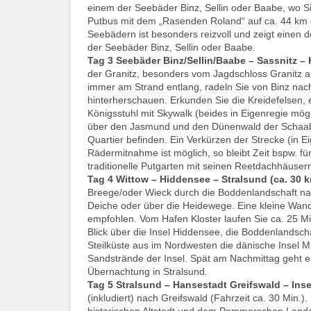
einem der Seebäder Binz, Sellin oder Baabe, wo Si
Putbus mit dem „Rasenden Roland“ auf ca. 44 km 
Seebädern ist besonders reizvoll und zeigt einen
der Seebäder Binz, Sellin oder Baabe.
Tag 3
Seebäder Binz/Sellin/Baabe – Sassnitz – 
der Granitz, besonders vom Jagdschloss Granitz a
immer am Strand entlang, radeln Sie von Binz na
hinterherschauen. Erkunden Sie die Kreidefelsen,
Königsstuhl mit Skywalk (beides in Eigenregie mögl
über den Jasmund und den Dünenwald der Schaabe 
Quartier befinden. Ein Verkürzen der Strecke (in E
Rädermitnahme ist möglich, so bleibt Zeit bspw. fü
traditionelle Putgarten mit seinen Reetdachhäuse
Tag 4
Wittow – Hiddensee – Stralsund (ca. 30 k
Breege/oder Wieck durch die Boddenlandschaft nach 
Deiche oder über die Heidewege. Eine kleine Wan
empfohlen. Vom Hafen Kloster laufen Sie ca. 25 Min
Blick über die Insel Hiddensee, die Boddenlandscha
Steilküste aus im Nordwesten die dänische Insel 
Sandstrände der Insel. Spät am Nachmittag geht es
Übernachtung in Stralsund.
Tag 5
Stralsund – Hansestadt Greifswald – Inse
(inkludiert) nach Greifswald (Fahrzeit ca. 30 Min.).