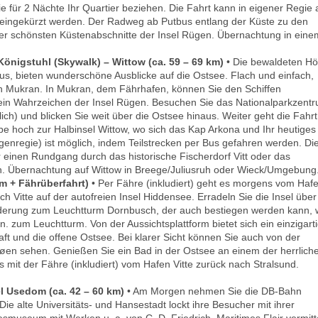
e für 2 Nächte Ihr Quartier beziehen. Die Fahrt kann in eigener Regie 
eingekürzt werden. Der Radweg ab Putbus entlang der Küste zu den
 der schönsten Küstenabschnitte der Insel Rügen. Übernachtung in eine
Königstuhl (Skywalk) – Wittow (ca. 59 – 69 km)
• Die bewaldeten H
us, bieten wunderschöne Ausblicke auf die Ostsee. Flach und einfach,
ch Mukran. In Mukran, dem Fährhafen, können Sie den Schiffen
 ein Wahrzeichen der Insel Rügen. Besuchen Sie das Nationalparkzent
ich) und blicken Sie weit über die Ostsee hinaus. Weiter geht die Fahrt
hoch zur Halbinsel Wittow, wo sich das Kap Arkona und Ihr heutiges
igenregie) ist möglich, indem Teilstrecken per Bus gefahren werden. Di
r einen Rundgang durch das historische Fischerdorf Vitt oder das
rn. Übernachtung auf Wittow in Breege/Juliusruh oder Wieck/Umgebung
m + Fährüberfahrt)
• Per Fähre (inkludiert) geht es morgens vom Haf
Vitte auf der autofreien Insel Hiddensee. Erradeln Sie die Insel über
derung zum Leuchtturm Dornbusch, der auch bestiegen werden kann, 
. zum Leuchtturm. Von der Aussichtsplattform bietet sich ein einzigart
ft und die offene Ostsee. Bei klarer Sicht können Sie auch von der
Møen sehen. Genießen Sie ein Bad in der Ostsee an einem der herrlich
 mit der Fähre (inkludiert) vom Hafen Vitte zurück nach Stralsund.
l Usedom (ca. 42 – 60 km)
• Am Morgen nehmen Sie die DB-Bahn
 Die alte Universitäts- und Hansestadt lockt ihre Besucher mit ihrer