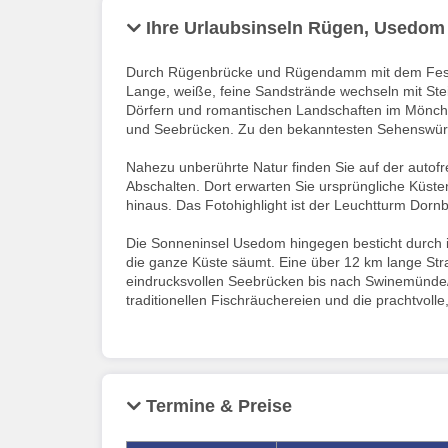
Ihre Urlaubsinseln Rügen, Usedom
Durch Rügenbrücke und Rügendamm mit dem Festland
Lange, weiße, feine Sandstrände wechseln mit Ste
Dörfern und romantischen Landschaften im Mönchsg
und Seebrücken. Zu den bekanntesten Sehenswürdi
Nahezu unberührte Natur finden Sie auf der autof
Abschalten. Dort erwarten Sie ursprüngliche Küst
hinaus. Das Fotohighlight ist der Leuchtturm Dorn
Die Sonneninsel Usedom hingegen besticht durch i
die ganze Küste säumt. Eine über 12 km lange St
eindrucksvollen Seebrücken bis nach Swinemünde/P
traditionellen Fischräuchereien und die prachtvolle
Termine & Preise