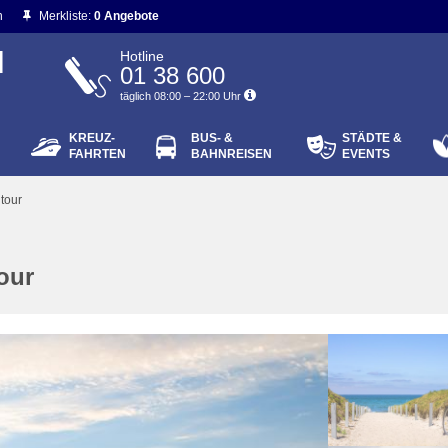
n
Merkliste:
0 Angebote
N
Hotline
01 38 600
täglich 08:00 – 22:00 Uhr
KREUZ-
BUS- &
STÄDTE &
ort vergessen?
FAHRTEN
BAHNREISEN
EVENTS
Login
dtour
tour