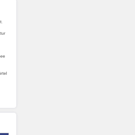
t.
tur
see
rtel