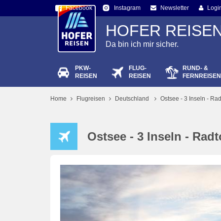
Facebook
Newsletter
Logi
Instagram
HOFER REISE
Da bin ich mir sicher.
PKW-
FLUG-
RUND- &
Passw
REISEN
REISEN
FERNREISEN
Home
Flugreisen
Deutschland
Ostsee - 3 Inseln - Ra
Ostsee - 3 Inseln - Rad