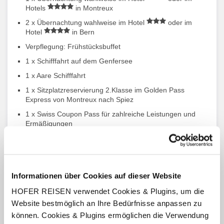
Hotels
in Montreux
2 x Übernachtung wahlweise im Hotel
oder im
Hotel
in Bern
Verpflegung: Frühstücksbuffet
1 x Schifffahrt auf dem Genfersee
1 x Aare Schifffahrt
1 x Sitzplatzreservierung 2.Klasse im Golden Pass
Express von Montreux nach Spiez
1 x Swiss Coupon Pass für zahlreiche Leistungen und
Ermäßigungen
Swiss Travel Pass für uneingeschränkte Nutzung von
öffentlichen Verkehrsmitteln (Bahn, Bus und Schiff)
Freier Eintritt in über 500 Museen
Informationen über Cookies auf dieser Website
bis zu 50 % Ermäßigung auf weitere Bergausflüge
HOFER REISEN verwendet Cookies & Plugins, um die
Website bestmöglich an Ihre Bedürfnisse anpassen zu
können. Cookies & Plugins ermöglichen die Verwendung