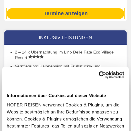
Termine anzeigen
INKLUSIV-LEISTUNGEN
2 – 14 x Übernachtung im Lino Delle Fate Eco Village
Resort
Verpflegung: Halbpension mit Frühstücks- und
Abendbuffet
2 Liegen und 1 Sonnenschirm am Strand pro Unterkunft
im Zeitraum 1.5.26 - 30.09.26 (witterungsabhängig)
Miniclub für Kinder von 3 – 12 Jahren (von Juni bis
Informationen über Cookies auf dieser Website
August, lt. Aushang vor Ort oder online)
HOFER REISEN verwendet Cookies & Plugins, um die
Europacard für 10 % Ermäßigung in diversen Geschäften
Website bestmöglich an Ihre Bedürfnisse anpassen zu
und Restaurants sowie auf Thermalbadleistungen im
können. Cookies & Plugins ermöglichen die Verwendung
Thermalzentrum „Bibione Thermae“ (gültig für die Dauer
des Aufenthaltes)
bestimmter Features, das Teilen auf sozialen Netzwerken