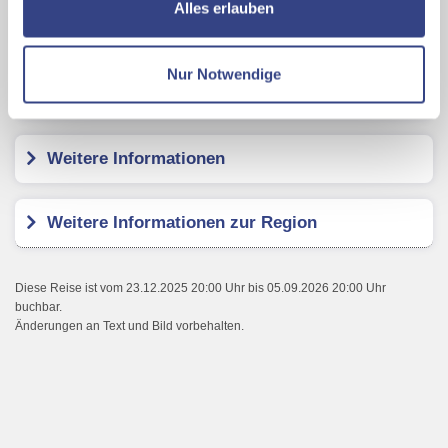
ermöglichen, dabei kommt es auch zu Übermittlungen
Alles erlauben
Ihrer Daten an US-Drittanbieter.
Link zur
Hotel Sanremo
Datenschutzseite
Nur Notwendige
Kundenbewertungen
Mit Klick auf "Alles erlauben" stimmen Sie der
Verwendung der Cookies & Plugins auf unseren
Webseiten zu.
Weitere Informationen
Weitere Informationen zur Region
Diese Reise ist vom 23.12.2025 20:00 Uhr bis 05.09.2026 20:00 Uhr
buchbar.
Änderungen an Text und Bild vorbehalten.