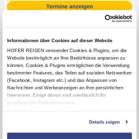
Termine anzeigen
INKLUSIV-LEISTUNGEN
Informationen über Cookies auf dieser Website
3 - 7 x Übernachtung im Horel Sanremo
in Jesolo
HOFER REISEN verwendet Cookies & Plugins, um die
Verpflegung: Halbpension mit Frühstücksbuffet,
Website bestmöglich an Ihre Bedürfnisse anpassen zu
Vorspeisenbuffet und 2-Gang-Abendmenü a la carte
können. Cookies & Plugins ermöglichen die Verwendung
2 Liegen und 1 Sonnenschrim am Strand (pro Zimmer, ab
bestimmter Features, das Teilen auf sozialen Netzwerken
der 4. Reihe)
(Facebook, Instagram etc.) und das Anpassen von
Fahrradverleih (nach Verfügbarkeit)
Nachrichten und Werbeanzeigen an Ihre persönlichen
Interessen. Einige davon sind unerlässlich für
grundlegende Funktionsweisen.
Durch die Nutzung von Drittanbietern für statistische
Karte ansehen
Auswertungen und Direktmarketingzwecke können Sie
Details zeigen
zusätzliche Dienste bzw. Technologien von Drittanbietern
nutzen und uns sowie Dritten weitere Personalisierungen