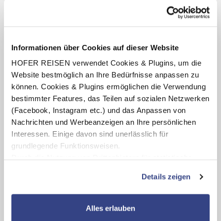
Termine anzeigen
Informationen über Cookies auf dieser Website
HOFER REISEN verwendet Cookies & Plugins, um die
INKLUSIV-LEISTUNGEN
Website bestmöglich an Ihre Bedürfnisse anpassen zu
können. Cookies & Plugins ermöglichen die Verwendung
2 - 7 x Übernachtung im NH Hotel Trieste
bestimmter Features, das Teilen auf sozialen Netzwerken
Verpflegung: Frühstücksbuffet
(Facebook, Instagram etc.) und das Anpassen von
Benutzung des hoteleigenen Fitnessraumes
Nachrichten und Werbeanzeigen an Ihre persönlichen
(Öffnungszeiten lt. Aushang vor Ort oder online)
Interessen. Einige davon sind unerlässlich für
grundlegende Funktionsweisen.
Durch die Nutzung von Drittanbietern für statistische
Auswertungen und Direktmarketingzwecke können Sie
Karte ansehen
Details zeigen
zusätzliche Dienste bzw. Technologien von Drittanbietern
nutzen und uns sowie Dritten weitere Personalisierungen
NH Hotel Trieste
ermöglichen, dabei kommt es auch zu Übermittlungen
Alles erlauben
Ihrer Daten an US-Drittanbieter.
Link zur