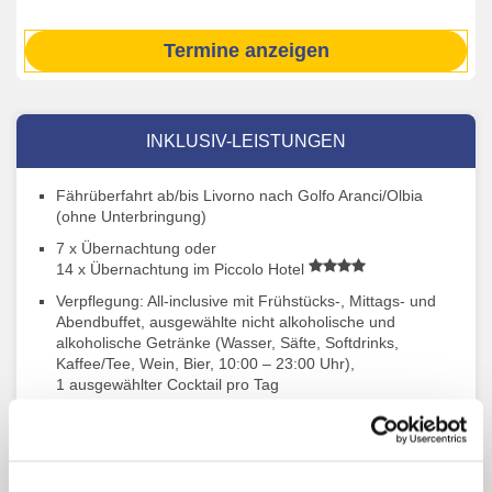
Termine anzeigen
INKLUSIV-LEISTUNGEN
Fährüberfahrt ab/bis Livorno nach Golfo Aranci/Olbia
(ohne Unterbringung)
7 x Übernachtung oder
14 x Übernachtung im Piccolo Hotel
Verpflegung: All-inclusive mit Frühstücks-, Mittags- und
Abendbuffet, ausgewählte nicht alkoholische und
alkoholische Getränke (Wasser, Säfte, Softdrinks,
Kaffee/Tee, Wein, Bier, 10:00 – 23:00 Uhr),
1 ausgewählter Cocktail pro Tag
Teilnahme am hoteleigenen Aktiv- und
Unterhaltungsprogramm (lt. Aushang vor Ort)
2 Liegen und 1 Sonnenschirm am Strand vom Hotel Baia
del Porto pro Zimmer (Termine 10.05.26 – 31.06.26 und