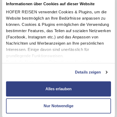
Informationen über Cookies auf dieser Website
27.09.26 – 18.10.26)
HOFER REISEN verwendet Cookies & Plugins, um die
2 Liegen und 1 Sonnenschirm am Strand vom Sporting
Hotel-Cala Cuppetti pro Zimmer (Termine
Website bestmöglich an Ihre Bedürfnisse anpassen zu
31.05.26 - 27.09.26)
können. Cookies & Plugins ermöglichen die Verwendung
Shuttleservice zu den hoteleigenen Privatstränden (lt.
bestimmter Features, das Teilen auf sozialen Netzwerken
Aushang vor Ort)
(Facebook, Instagram etc.) und das Anpassen von
Nachrichten und Werbeanzeigen an Ihre persönlichen
Interessen. Einige davon sind unerlässlich für
grundlegende Funktionsweisen.
Durch die Nutzung von Drittanbietern für statistische
* Die „statt“-Preise waren unsere bisher gültigen
Auswertungen und Direktmarketingzwecke können Sie
Details zeigen
Verkaufspreise.
zusätzliche Dienste bzw. Technologien von Drittanbietern
nutzen und uns sowie Dritten weitere Personalisierungen
ermöglichen, dabei kommt es auch zu Übermittlungen
Alles erlauben
Tiefpreisaktion
Ihrer Daten an US-Drittanbieter.
Link zur
Datenschutzseite
Karte ansehen
Nur Notwendige
Mit Klick auf "Alles erlauben" stimmen Sie der