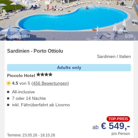
Piccolo Hotel
1/26
Sardinien - Porto Ottiolu
Sardinien / Italien
Adults only
Piccolo Hotel
4.5
von 5 (
456 Bewertungen
)
All-inclusive
7 oder 14 Nächte
inkl. Fährüberfahrt ab Livorno
TOP-PREIS
€ 549,-
ab
pro Person
Termine:
23.05.26
-
18.10.26