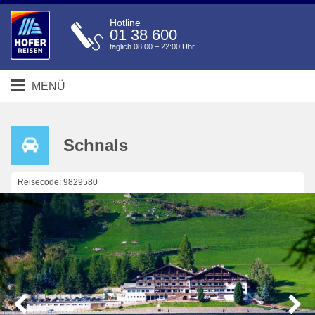
Hotline
01 38 600
täglich 08:00 – 22:00 Uhr
MENÜ
Schnals
Reisecode: 9829580