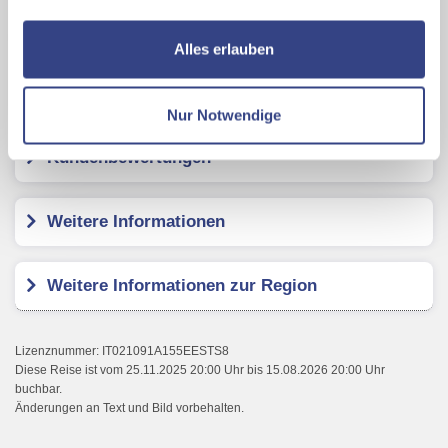
nutzen und uns sowie Dritten weitere Personalisierungen
ermöglichen, dabei kommt es auch zu Übermittlungen
Alles erlauben
Ihrer Daten an US-Drittanbieter.
Link zur
Datenschutzseite
Hotel Vernagt
Nur Notwendige
Mit Klick auf "Alles erlauben" stimmen Sie der
Kundenbewertungen
Verwendung der Cookies & Plugins auf unseren
Webseiten zu.
Weitere Informationen
Weitere Informationen zur Region
Lizenznummer: IT021091A155EESTS8
Diese Reise ist vom 25.11.2025 20:00 Uhr bis 15.08.2026 20:00 Uhr
buchbar.
Änderungen an Text und Bild vorbehalten.