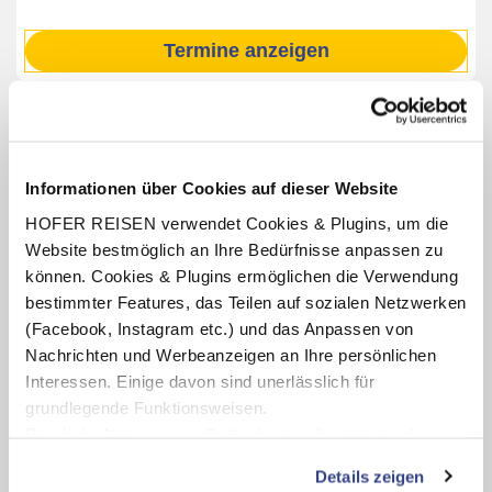
Termine anzeigen
INKLUSIV-LEISTUNGEN
Informationen über Cookies auf dieser Website
2 - 7 und 10 x Übernachtung im Mountain Lake Hotel
Vernagt
HOFER REISEN verwendet Cookies & Plugins, um die
Website bestmöglich an Ihre Bedürfnisse anpassen zu
Verpflegung: Halbpension mit Frühstücksbuffet, abends
4-Gang-Menü (inkl. Salatbuffet)
können. Cookies & Plugins ermöglichen die Verwendung
bestimmter Features, das Teilen auf sozialen Netzwerken
Silvestergala mit Aperitif am Tisch, 7-Gang-Menü und
einer Silvesterparty mit Musik und Tanz am 31.12.25
(Facebook, Instagram etc.) und das Anpassen von
Nachrichten und Werbeanzeigen an Ihre persönlichen
Benutzung des hoteleigenen Wellnessbereichs
(Öffnungszeiten lt. Aushang vor Ort)
Interessen. Einige davon sind unerlässlich für
grundlegende Funktionsweisen.
Durch die Nutzung von Drittanbietern für statistische
Auswertungen und Direktmarketingzwecke können Sie
Details zeigen
Karte ansehen
zusätzliche Dienste bzw. Technologien von Drittanbietern