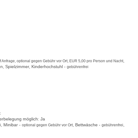
,
f Anfrage, optional gegen Gebühr vor Ort, EUR 5,00 pro Person und Nacht
ren, Spielzimmer, Kinderhochstuhl -
gebührenfrei
x
berbelegung möglich: Ja
, Minibar -
, Bettwäsche -
,
i
optional gegen Gebühr vor Ort
gebührenfrei