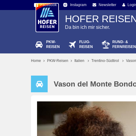
Facebook
Newsletter
Logi
Instagram
HOFER REISE
Da bin ich mir sicher.
PKW-
FLUG-
RUND- &
Passw
REISEN
REISEN
FERNREISEN
Home
PKW-Reisen
Italien
Trentino-Südtirol
Vason
Vason del Monte Bond