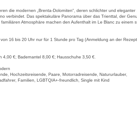
n die modernen „Brenta-Dolomiten“, deren schlichter und eleganter S
tino verbindet. Das spektakuläre Panorama über das Trienttal, der Gen
 familiären Atmosphäre machen den Aufenthalt im Le Blanc zu einem s
; von 16 bis 20 Uhr nur für 1 Stunde pro Tag (Anmeldung an der Rezept
ch 4,00 €; Bademantel 8,00 €; Hausschuhe 3,50 €.
modern
ende, Hochzeitsreisende, Paare, Motorradreisende, Natururlauber,
adfahrer, Familien, LGBTQIA+-freundlich, Single mit Kind