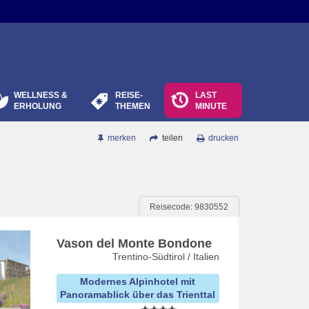
WELLNESS &
REISE-
LAST
ERHOLUNG
THEMEN
MINUTE
merken
teilen
drucken
Reisecode: 9830552
Vason del Monte Bondone
Trentino-Südtirol / Italien
Modernes Alpinhotel mit
Panoramablick über das Trienttal