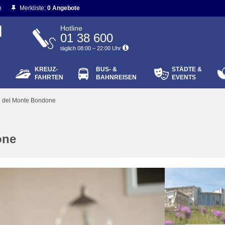
n
Merkliste:
0 Angebote
N
Hotline
01 38 600
täglich 08:00 – 22:00 Uhr
KREUZ-
BUS- &
STÄDTE &
ort vergessen?
FAHRTEN
BAHNREISEN
EVENTS
Login
 del Monte Bondone
one