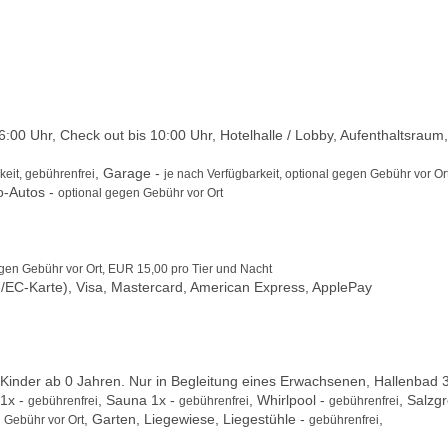
00 Uhr, Check out bis 10:00 Uhr, Hotelhalle / Lobby, Aufenthaltsraum,
, Garage -
keit, gebührenfrei
je nach Verfügbarkeit, optional gegen Gebühr vor Ort
ro-Autos -
optional gegen Gebühr vor Ort
egen Gebühr vor Ort, EUR 15,00 pro Tier und Nacht
/EC-Karte), Visa, Mastercard, American Express, ApplePay
inder ab 0 Jahren. Nur in Begleitung eines Erwachsenen, Hallenbad 
 1x -
, Sauna 1x -
, Whirlpool -
, Salzgr
gebührenfrei
gebührenfrei
gebührenfrei
, Garten, Liegewiese, Liegestühle -
,
n Gebühr vor Ort
gebührenfrei