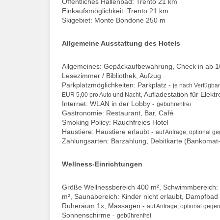
Öffentliches Hallenbad: Trento 21 km
Einkaufsmöglichkeit: Trento 21 km
Skigebiet: Monte Bondone 250 m
Allgemeine Ausstattung des Hotels
Allgemeines: Gepäckaufbewahrung, Check in ab 16:
Lesezimmer / Bibliothek, Aufzug
Parkplatzmöglichkeiten: Parkplatz -
je nach Verfügbar
, Aufladestation für Elekt
EUR 5,00 pro Auto und Nacht
Internet: WLAN in der Lobby -
gebührenfrei
Gastronomie: Restaurant, Bar, Café
Smoking Policy: Rauchfreies Hotel
Haustiere: Haustiere erlaubt -
auf Anfrage, optional g
Zahlungsarten: Barzahlung, Debitkarte (Bankomat-
Wellness-Einrichtungen
Größe Wellnessbereich 400 m², Schwimmbereich: K
m², Saunabereich: Kinder nicht erlaubt, Dampfbad
Ruheraum 1x, Massagen -
auf Anfrage, optional gege
Sonnenschirme -
gebührenfrei