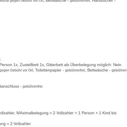
, Bettwäsche -
, Handtücher -
tional gegen Gebühr vor Ort
gebührenfrei
x
Person 1x, Zustellbett 1x, Gitterbett als Überbelegung möglich: Nein
, Toilettenpapier -
, Bettwäsche -
 gegen Gebühr vor Ort
gebührenfrei
gebührenf
tanschluss -
gebührenfrei
lzahler, MAximalbelegung = 2 Vollzahler + 1 Person + 1 Kind bis
ng = 2 Vollzahler