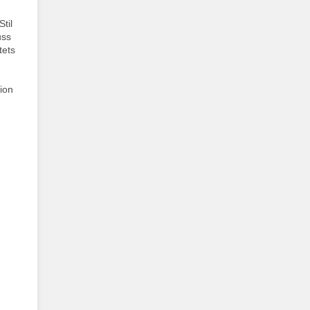
til
uss
tets
ion