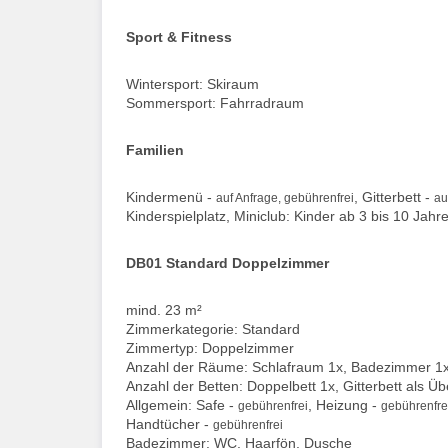
Sport & Fitness
Wintersport: Skiraum
Sommersport: Fahrradraum
Familien
Kindermenü -
, Gitterbett -
auf Anfrage, gebührenfrei
au
Kinderspielplatz, Miniclub: Kinder ab 3 bis 10 Jah
DB01 Standard Doppelzimmer
mind. 23 m²
Zimmerkategorie: Standard
Zimmertyp: Doppelzimmer
Anzahl der Räume: Schlafraum 1x, Badezimmer 1
Anzahl der Betten: Doppelbett 1x, Gitterbett als Ü
Allgemein: Safe -
, Heizung -
gebührenfrei
gebührenfre
Handtücher -
gebührenfrei
Badezimmer: WC, Haarfön, Dusche