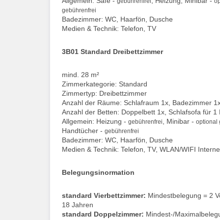
Allgemein: Safe -
, Heizung, Minibar -
gebührenfrei
op
gebührenfrei
Badezimmer: WC, Haarfön, Dusche
Medien & Technik: Telefon, TV
3B01 Standard Dreibettzimmer
mind. 28 m²
Zimmerkategorie: Standard
Zimmertyp: Dreibettzimmer
Anzahl der Räume: Schlafraum 1x, Badezimmer 1
Anzahl der Betten: Doppelbett 1x, Schlafsofa für 1 
Allgemein: Heizung -
, Minibar -
gebührenfrei
optional
Handtücher -
gebührenfrei
Badezimmer: WC, Haarfön, Dusche
Medien & Technik: Telefon, TV, WLAN/WIFI Interne
Belegungsinormation
standard Vierbettzimmer:
Mindestbelegung = 2 Vol
18 Jahren
standard Doppelzimmer:
Mindest-/Maximalbelegu