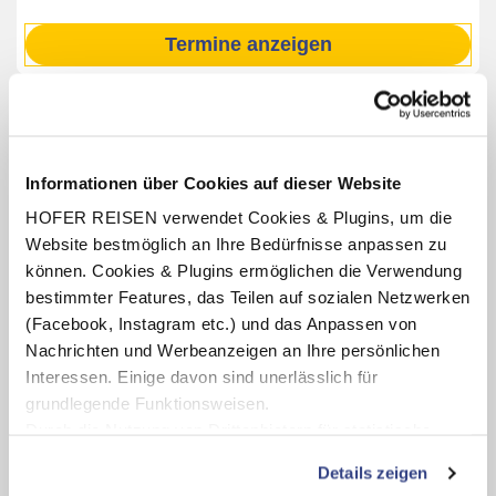
Termine anzeigen
INKLUSIV-LEISTUNGEN
Informationen über Cookies auf dieser Website
2 - 7 Nächte im Grand Hotel Da Vinci
HOFER REISEN verwendet Cookies & Plugins, um die
Verpflegung: Frühstücksbuffet oder Halbpension mit
Website bestmöglich an Ihre Bedürfnisse anpassen zu
Frühstücksbuffet, abends 4-Gang-Menü
können. Cookies & Plugins ermöglichen die Verwendung
Benutzung des hoteleigenen Hallenbades und des
bestimmter Features, das Teilen auf sozialen Netzwerken
Fitnessraumes
(Facebook, Instagram etc.) und das Anpassen von
Miniclub (Juli - August, lt. Aushang vor Ort)
Nachrichten und Werbeanzeigen an Ihre persönlichen
2 Liegen und 1 Sonnenschirm am Strand bei Buchung mit
Interessen. Einige davon sind unerlässlich für
Halbpension
grundlegende Funktionsweisen.
Fahrradverleih (witterungsbedingt und nach Verfügbarkeit
Durch die Nutzung von Drittanbietern für statistische
Auswertungen und Direktmarketingzwecke können Sie
Details zeigen
zusätzliche Dienste bzw. Technologien von Drittanbietern