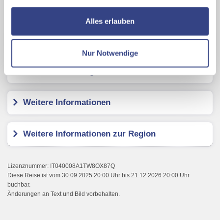
nutzen und uns sowie Dritten weitere Personalisierungen
Karte ansehen
ermöglichen, dabei kommt es auch zu Übermittlungen
Alles erlauben
Ihrer Daten an US-Drittanbieter.
Link zur
Grand Hotel Da Vinci
Datenschutzseite
Nur Notwendige
Mit Klick auf "Alles erlauben" stimmen Sie der
Kundenbewertungen
Verwendung der Cookies & Plugins auf unseren
Webseiten zu.
Weitere Informationen
Weitere Informationen zur Region
Lizenznummer: IT040008A1TW8OX87Q
Diese Reise ist vom 30.09.2025 20:00 Uhr bis 21.12.2026 20:00 Uhr
buchbar.
Änderungen an Text und Bild vorbehalten.