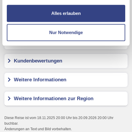
nutzen und uns sowie Dritten weitere Personalisierungen
ermöglichen, dabei kommt es auch zu Übermittlungen
Alles erlauben
Ihrer Daten an US-Drittanbieter.
Link zur
Karte ansehen
Datenschutzseite
Nur Notwendige
Mit Klick auf "Alles erlauben" stimmen Sie der
Hotel MATERADA Plava Laguna
Verwendung der Cookies & Plugins auf unseren
Webseiten zu.
Kundenbewertungen
Weitere Informationen
Weitere Informationen zur Region
Diese Reise ist vom 18.11.2025 20:00 Uhr bis 20.09.2026 20:00 Uhr
buchbar.
Änderungen an Text und Bild vorbehalten.