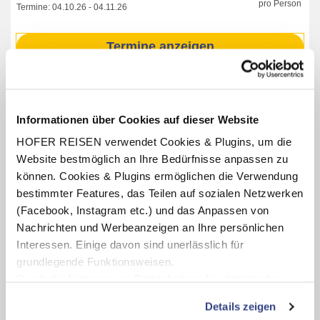
pro Person
Termine:
04.10.26
-
04.11.26
Termine anzeigen
INKLUSIV-LEISTUNGEN
Informationen über Cookies auf dieser Website
3 – 7 x Übernachtung im Hotel MATERADA Plava
HOFER REISEN verwendet Cookies & Plugins, um die
Laguna
Website bestmöglich an Ihre Bedürfnisse anpassen zu
Verpflegung: Halbpension plus mit Frühstücks- und
können. Cookies & Plugins ermöglichen die Verwendung
Abendbuffet, unbegrenzt Getränke zum Abendessen vom
bestimmter Features, das Teilen auf sozialen Netzwerken
Schankautomaten (Wasser, Softdrinks, Fassbier,
(Facebook, Instagram etc.) und das Anpassen von
Tischwein, Termine 24.04.26 - 26.09.26) bzw.
Nachrichten und Werbeanzeigen an Ihre persönlichen
Halbpension mit Frühstücks- und Abendbuffet (Termine
27.09.26 - 04.11.26)
Interessen. Einige davon sind unerlässlich für
grundlegende Funktionsweisen.
Teilnahme am hoteleigenen Aktiv- und
Unterhaltungsprogramm (lt. Aushang vor Ort oder online)
Durch die Nutzung von Drittanbietern für statistische
Auswertungen und Direktmarketingzwecke können Sie
Kinderclub für Kinder von 4 – 12 Jahren (lt. Aushang vor
Details zeigen
Ort oder online)
zusätzliche Dienste bzw. Technologien von Drittanbietern