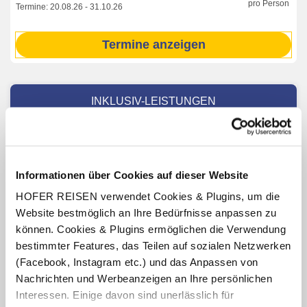
pro Person
Termine:
20.08.26
-
31.10.26
Termine anzeigen
INKLUSIV-LEISTUNGEN
3 – 7 x Übernachtung im Island Hotel Istra
Verpflegung: Halbpension plus mit Frühstücks- und
Abendbuffet, unbegrenzt Getränke zum Abendessen
Informationen über Cookies auf dieser Website
(Mineralwasser, Fassbier, offene Weine)
HOFER REISEN verwendet Cookies & Plugins, um die
Benutzung des hoteleigenen Wellnessbereichs
Website bestmöglich an Ihre Bedürfnisse anpassen zu
(Öffnungszeiten lt. Aushang vor Ort oder online)
können. Cookies & Plugins ermöglichen die Verwendung
Miniclub für Kinder von 5 – 11 Jahren (von Juni bis
bestimmter Features, das Teilen auf sozialen Netzwerken
September, lt. Aushang vor Ort oder online)
(Facebook, Instagram etc.) und das Anpassen von
Boots-Shuttle Rovinj – Hotel – Rovinj (gültig für die Dauer
Nachrichten und Werbeanzeigen an Ihre persönlichen
des Aufenthaltes, lt. Aushang vor Ort oder online)
Interessen. Einige davon sind unerlässlich für