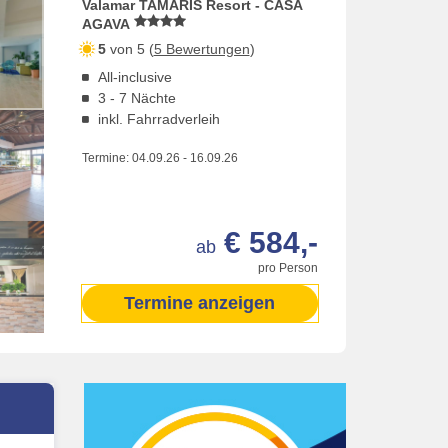
Valamar TAMARIS Resort - CASA
AGAVA
5
von 5 (
5 Bewertungen
)
All-inclusive
3 - 7 Nächte
inkl. Fahrradverleih
Termine:
04.09.26
-
16.09.26
€ 584,-
ab
pro Person
Termine anzeigen