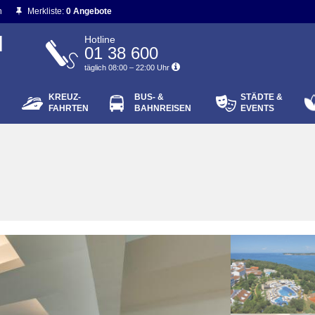
n
Merkliste:
0 Angebote
N
Hotline
01 38 600
täglich 08:00 – 22:00 Uhr
KREUZ-
BUS- &
STÄDTE &
ort vergessen?
FAHRTEN
BAHNREISEN
EVENTS
Login