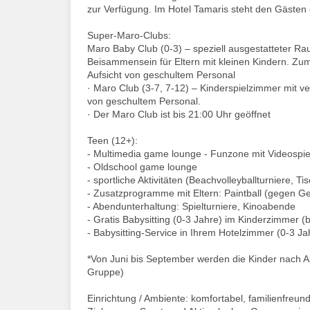
zur Verfügung. Im Hotel Tamaris steht den Gästen
Super-Maro-Clubs:
Maro Baby Club (0-3) – speziell ausgestatteter
Beisammensein für Eltern mit kleinen Kindern. Zu
Aufsicht von geschultem Personal
· Maro Club (3-7, 7-12) – Kinderspielzimmer mit v
von geschultem Personal.
· Der Maro Club ist bis 21:00 Uhr geöffnet
Teen (12+):
- Multimedia game lounge - Funzone mit Videospie
- Oldschool game lounge
- sportliche Aktivitäten (Beachvolleyballturniere,
- Zusatzprogramme mit Eltern: Paintball (gegen G
- Abendunterhaltung: Spielturniere, Kinoabende
- Gratis Babysitting (0-3 Jahre) im Kinderzimmer (
- Babysitting-Service in Ihrem Hotelzimmer (0-3 Ja
*Von Juni bis September werden die Kinder nach Alt
Gruppe)
Einrichtung / Ambiente: komfortabel, familienfreund