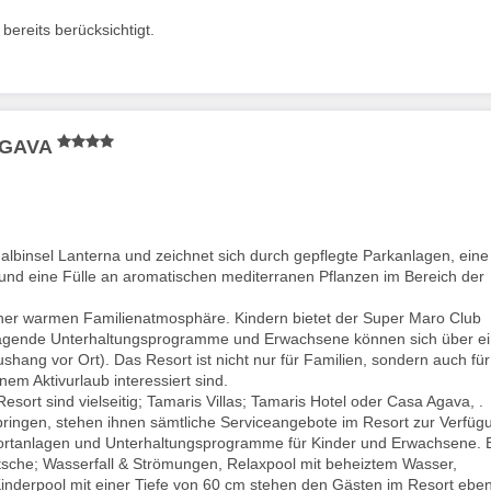
ereits berücksichtigt.
 AGAVA
albinsel Lanterna und zeichnet sich durch gepflegte Parkanlagen, eine
 und eine Fülle an aromatischen mediterranen Pflanzen im Bereich der
ner warmen Familienatmosphäre. Kindern bietet der Super Maro Club
rragende Unterhaltungsprogramme und Erwachsene können sich über e
ushang vor Ort). Das Resort ist nicht nur für Familien, sondern auch für
em Aktivurlaub interessiert sind.
sort sind vielseitig; Tamaris Villas; Tamaris Hotel oder Casa Agava, .
ringen, stehen ihnen sämtliche Serviceangebote im Resort zur Verfüg
portanlagen und Unterhaltungsprogramme für Kinder und Erwachsene. 
Rutsche; Wasserfall & Strömungen, Relaxpool mit beheiztem Wasser,
nderpool mit einer Tiefe von 60 cm stehen den Gästen im Resort eben