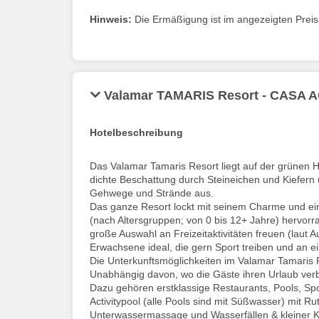
Hinweis:
Die Ermäßigung ist im angezeigten Preis b
Valamar TAMARIS Resort - CASA
Hotelbeschreibung
Das Valamar Tamaris Resort liegt auf der grünen H
dichte Beschattung durch Steineichen und Kiefern
Gehwege und Strände aus.
Das ganze Resort lockt mit seinem Charme und ei
(nach Altersgruppen; von 0 bis 12+ Jahre) hervo
große Auswahl an Freizeitaktivitäten freuen (laut A
Erwachsene ideal, die gern Sport treiben und an ein
Die Unterkunftsmöglichkeiten im Valamar Tamaris Re
Unabhängig davon, wo die Gäste ihren Urlaub verb
Dazu gehören erstklassige Restaurants, Pools, S
Activitypool (alle Pools sind mit Süßwasser) mit 
Unterwassermassage und Wasserfällen & kleiner Ki