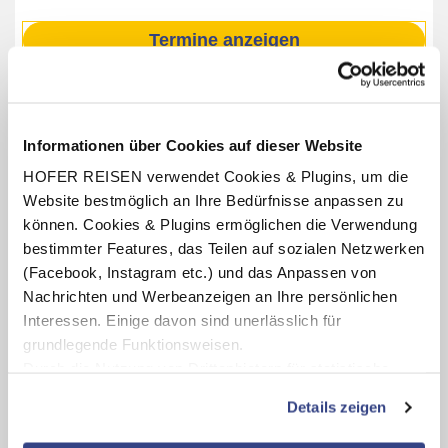
Termine anzeigen
INKLUSIV-LEISTUNGEN
Informationen über Cookies auf dieser Website
3 – 7 x Übernachtung im Camping PARK UMAG Plava
HOFER REISEN verwendet Cookies & Plugins, um die
Laguna - Mobile Homes
Website bestmöglich an Ihre Bedürfnisse anpassen zu
Energiepauschale, Bettwäsche, Handtücher,
können. Cookies & Plugins ermöglichen die Verwendung
Endreinigung
bestimmter Features, das Teilen auf sozialen Netzwerken
Teilnahme am campeigenen Aktiv- und
(Facebook, Instagram etc.) und das Anpassen von
Unterhaltungsprogramm (lt. Aushang vor Ort)
Nachrichten und Werbeanzeigen an Ihre persönlichen
Miniclub für Kinder von 4 – 16 Jahren (von Juli bis
Interessen. Einige davon sind unerlässlich für
September, lt. Aushang vor Ort)
grundlegende Funktionsweisen.
Durch die Nutzung von Drittanbietern für statistische
Auswertungen und Direktmarketingzwecke können Sie
Details zeigen
zusätzliche Dienste bzw. Technologien von Drittanbietern
Karte ansehen
nutzen und uns sowie Dritten weitere Personalisierungen