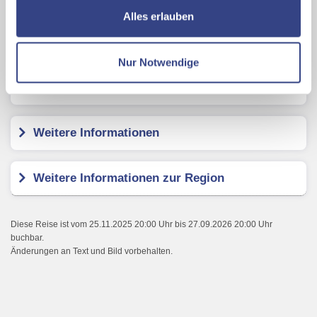
ermöglichen, dabei kommt es auch zu Übermittlungen
Alles erlauben
Camping PARK UMAG Plava Laguna -
Ihrer Daten an US-Drittanbieter.
Link zur
Mobile Homes
Datenschutzseite
Nur Notwendige
Mit Klick auf "Alles erlauben" stimmen Sie der
Kundenbewertungen
Verwendung der Cookies & Plugins auf unseren
Webseiten zu.
Weitere Informationen
Weitere Informationen zur Region
Diese Reise ist vom 25.11.2025 20:00 Uhr bis 27.09.2026 20:00 Uhr
buchbar.
Änderungen an Text und Bild vorbehalten.