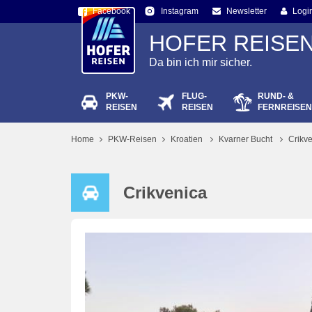
Facebook
Newsletter
Logi
Instagram
HOFER REISE
Da bin ich mir sicher.
PKW-
FLUG-
RUND- &
Passw
REISEN
REISEN
FERNREISEN
Home
PKW-Reisen
Kroatien
Kvarner Bucht
Crikv
Crikvenica