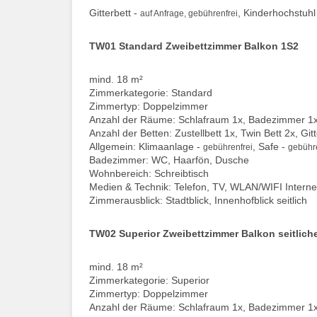
Gitterbett -
, Kinderhochstuhl
auf Anfrage, gebührenfrei
TW01 Standard Zweibettzimmer Balkon 1S2
mind. 18 m²
Zimmerkategorie: Standard
Zimmertyp: Doppelzimmer
Anzahl der Räume: Schlafraum 1x, Badezimmer 1
Anzahl der Betten: Zustellbett 1x, Twin Bett 2x, Gi
Allgemein: Klimaanlage -
, Safe -
gebührenfrei
gebühre
Badezimmer: WC, Haarfön, Dusche
Wohnbereich: Schreibtisch
Medien & Technik: Telefon, TV, WLAN/WIFI Interne
Zimmerausblick: Stadtblick, Innenhofblick seitlich
TW02 Superior Zweibettzimmer Balkon seitlich
mind. 18 m²
Zimmerkategorie: Superior
Zimmertyp: Doppelzimmer
Anzahl der Räume: Schlafraum 1x, Badezimmer 1