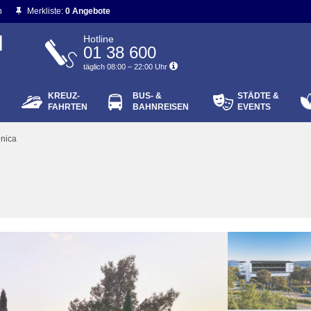
n
Merkliste:
0 Angebote
N
Hotline
01 38 600
täglich 08:00 – 22:00 Uhr
KREUZ-
BUS- &
STÄDTE &
ort vergessen?
FAHRTEN
BAHNREISEN
EVENTS
Login
enica