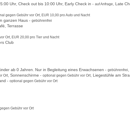
:00 Uhr, Check out bis 10:00 Uhr, Early Check in -
, Late C
auf Anfrage
onal gegen Gebühr vor Ort, EUR 10,00 pro Auto und Nacht
m ganzen Haus -
gebührenfrei
fé, Terrasse
or Ort, EUR 20,00 pro Tier und Nacht
ers Club
nder ab 0 Jahren. Nur in Begleitung eines Erwachsenen -
,
gebührenfrei
, Sonnenschirme -
, Liegestühle am Stra
r Ort
optional gegen Gebühr vor Ort
and -
optional gegen Gebühr vor Ort
 gegen Gebühr vor Ort