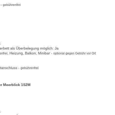
 -
gebührenfrei
x
tterbett als Überbelegung möglich: Ja
, Heizung, Balkon, Minibar -
nfrei
optional gegen Gebühr vor Ort
tanschluss -
gebührenfrei
er Meerblick 1S2M
x