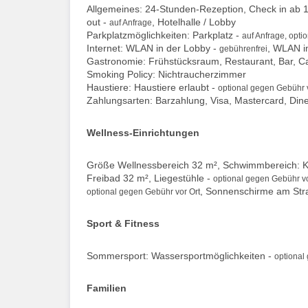
Allgemeines: 24-Stunden-Rezeption, Check in ab 15
out -
, Hotelhalle / Lobby
auf Anfrage
Parkplatzmöglichkeiten: Parkplatz -
auf Anfrage, opti
Internet: WLAN in der Lobby -
, WLAN i
gebührenfrei
Gastronomie: Frühstücksraum, Restaurant, Bar, Ca
Smoking Policy: Nichtraucherzimmer
Haustiere: Haustiere erlaubt -
optional gegen Gebühr v
Zahlungsarten: Barzahlung, Visa, Mastercard, Din
Wellness-Einrichtungen
Größe Wellnessbereich 32 m², Schwimmbereich: Ki
Freibad 32 m², Liegestühle -
optional gegen Gebühr vo
, Sonnenschirme am Str
optional gegen Gebühr vor Ort
Sport & Fitness
Sommersport: Wassersportmöglichkeiten -
optional
Familien