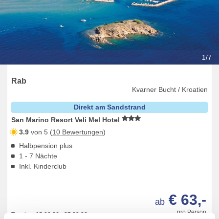
1/7
Rab
Kvarner Bucht / Kroatien
Direkt am Sandstrand
San Marino Resort Veli Mel Hotel
3.9
von 5 (
10 Bewertungen
)
Halbpension plus
1 - 7 Nächte
Inkl. Kinderclub
€ 63,-
ab
pro Person
Termine:
15.08.26
-
27.09.26