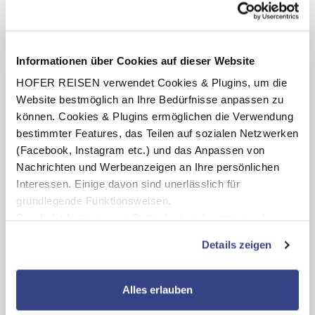
Termine anzeigen
Informationen über Cookies auf dieser Website
HOFER REISEN verwendet Cookies & Plugins, um die
INKLUSIV-LEISTUNGEN
Website bestmöglich an Ihre Bedürfnisse anpassen zu
können. Cookies & Plugins ermöglichen die Verwendung
1 – 7 x Übernachtung im San Marino Resort Veli Mel
bestimmter Features, das Teilen auf sozialen Netzwerken
Hotel
(Facebook, Instagram etc.) und das Anpassen von
Verpflegung: Halbpension plus mit Frühstücks- und
Nachrichten und Werbeanzeigen an Ihre persönlichen
Abendbuffet, unbegrenzt Getränke zum Abendessen
Interessen. Einige davon sind unerlässlich für
Kinderclub (lt. Aushang vor Ort oder online)
grundlegende Funktionsweisen.
Durch die Nutzung von Drittanbietern für statistische
Auswertungen und Direktmarketingzwecke können Sie
Details zeigen
zusätzliche Dienste bzw. Technologien von Drittanbietern
Karte ansehen
nutzen und uns sowie Dritten weitere Personalisierungen
ermöglichen, dabei kommt es auch zu Übermittlungen
Alles erlauben
San Marino Resort Veli Mel Hotel
Ihrer Daten an US-Drittanbieter.
Link zur