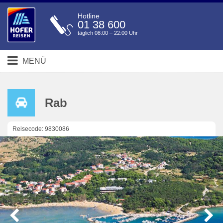
Hotline
01 38 600
täglich 08:00 – 22:00 Uhr
MENÜ
Rab
Reisecode: 9830086