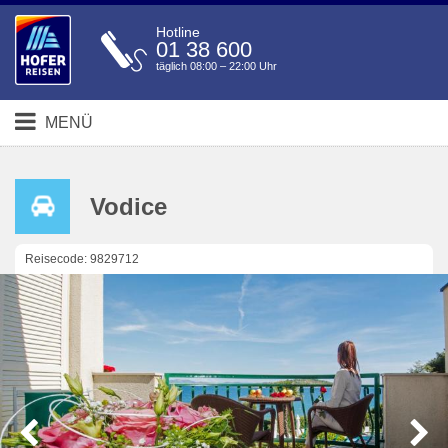
Hotline
01 38 600
täglich 08:00 – 22:00 Uhr
MENÜ
Vodice
Reisecode: 9829712