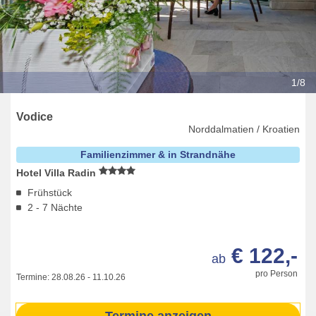
1/8
Vodice
Norddalmatien / Kroatien
Familienzimmer & in Strandnähe
Hotel Villa Radin
Frühstück
2 - 7 Nächte
€ 122,-
ab
pro Person
Termine:
28.08.26
-
11.10.26