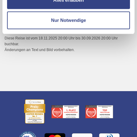
Alles erlauben
Ihrer Daten an US-Drittanbieter.
Link zur
Datenschutzseite
Weitere Informationen zur Region
Nur Notwendige
Mit Klick auf "Alles erlauben" stimmen Sie der
Verwendung der Cookies & Plugins auf unseren
Diese Reise ist vom 18.11.2025 20:00 Uhr bis 30.09.2026 20:00 Uhr
Webseiten zu.
buchbar.
Änderungen an Text und Bild vorbehalten.