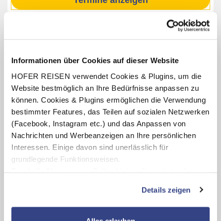
Termine anzeigen
INKLUSIV-LEISTUNGEN
Informationen über Cookies auf dieser Website
2 – 7 x Übernachtung im Hotel Villa Radin
HOFER REISEN verwendet Cookies & Plugins, um die
Verpflegung: Frühstücksbuffet
Website bestmöglich an Ihre Bedürfnisse anpassen zu
können. Cookies & Plugins ermöglichen die Verwendung
bestimmter Features, das Teilen auf sozialen Netzwerken
(Facebook, Instagram etc.) und das Anpassen von
Karte ansehen
Nachrichten und Werbeanzeigen an Ihre persönlichen
Interessen. Einige davon sind unerlässlich für
Hotel Villa Radin
grundlegende Funktionsweisen.
Durch die Nutzung von Drittanbietern für statistische
Auswertungen und Direktmarketingzwecke können Sie
Kundenbewertungen
Details zeigen
zusätzliche Dienste bzw. Technologien von Drittanbietern
nutzen und uns sowie Dritten weitere Personalisierungen
ermöglichen, dabei kommt es auch zu Übermittlungen
Weitere Informationen