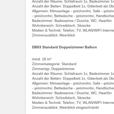
Anzahl der Räume: Schlafraum 1x, Badezimmer 1
Anzahl der Betten: Doppelbett 1x, Gitterbett als Ü
Allgemein: Klimaanlage -
, Safe -
gebührenfrei
gebühre
-
, Bettwäsche -
, Handtüche
gebührenfrei
gebührenfrei
Badezimmer: Badewanne / Dusche, WC, Haarfön
Wohnbereich: Schreibtisch, Sitzecke
Medien & Technik: Telefon, TV, WLAN/WIFI Interne
Zimmerausblick: Meerblick
DB03 Standard Doppelzimmer Balkon
mind. 18 m²
Zimmerkategorie: Standard
Zimmertyp: Doppelzimmer
Anzahl der Räume: Schlafraum 1x, Badezimmer 1
Anzahl der Betten: Doppelbett 1x, Gitterbett als Ü
Allgemein: Klimaanlage -
, Safe -
gebührenfrei
gebühre
-
, Bettwäsche -
, Handtüche
gebührenfrei
gebührenfrei
Badezimmer: Badewanne / Dusche, WC, Haarfön
Wohnbereich: Schreibtisch, Sitzecke
Medien & Technik: Telefon, TV, WLAN/WIFI Interne
Zimmerausblick: Meerblick eingeschränkt