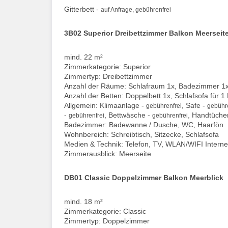
Gitterbett -
auf Anfrage, gebührenfrei
3B02 Superior Dreibettzimmer Balkon Meerseit
mind. 22 m²
Zimmerkategorie: Superior
Zimmertyp: Dreibettzimmer
Anzahl der Räume: Schlafraum 1x, Badezimmer 1
Anzahl der Betten: Doppelbett 1x, Schlafsofa für 1
Allgemein: Klimaanlage -
, Safe -
gebührenfrei
gebühre
-
, Bettwäsche -
, Handtüche
gebührenfrei
gebührenfrei
Badezimmer: Badewanne / Dusche, WC, Haarfön
Wohnbereich: Schreibtisch, Sitzecke, Schlafsofa
Medien & Technik: Telefon, TV, WLAN/WIFI Interne
Zimmerausblick: Meerseite
DB01 Classic Doppelzimmer Balkon Meerblick
mind. 18 m²
Zimmerkategorie: Classic
Zimmertyp: Doppelzimmer