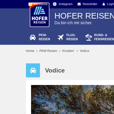
Facebook
Newsletter
Logi
Instagram
HOFER REISE
Da bin ich mir sicher.
PKW-
FLUG-
RUND- &
Passw
REISEN
REISEN
FERNREISEN
Home
PKW-Reisen
Kroatien
Vodice
Vodice