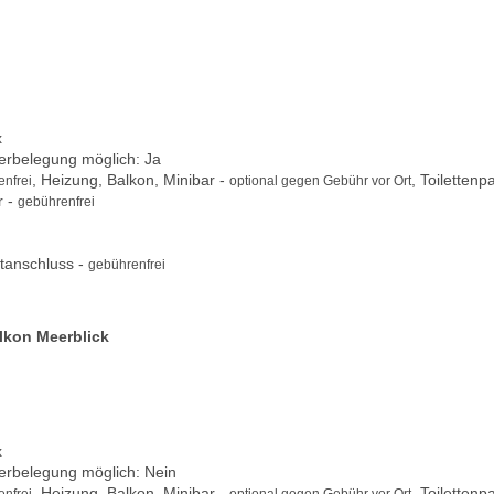
x
berbelegung möglich: Ja
, Heizung, Balkon, Minibar -
, Toilettenp
nfrei
optional gegen Gebühr vor Ort
r -
gebührenfrei
tanschluss -
gebührenfrei
lkon Meerblick
x
berbelegung möglich: Nein
, Heizung, Balkon, Minibar -
, Toilettenp
nfrei
optional gegen Gebühr vor Ort