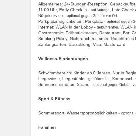
Allgemeines: 24-Stunden-Rezeption, Gepäckaufbew
11:00 Uhr, Early Check in -
, Late Check 
auf Anfrage
Bügelservice -
optional gegen Gebühr vor Ort
Parkplatzmöglichkeiten: Parkplatz -
optional gegen G
Internet: WLAN in der Lobby -
, WLAN i
gebührenfrei
Gastronomie: Frühstücksraum, Restaurant, Bar, Ca
Smoking Policy: Nichtraucherzimmer, Rauchfreies 
Zahlungsarten: Barzahlung, Visa, Mastercard
Wellness-Einrichtungen
Schwimmbereich: Kinder ab 0 Jahren. Nur in Begl
Liegewiese, Liegestühle -
, Sonnenschi
gebührenfrei
Sonnenschirme am Strand -
optional gegen Gebühr vo
Sport & Fitness
Sommersport: Wassersportmöglichkeiten -
optional
Familien