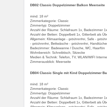
DB02 Classic Doppelzimmer Balkon Meerseite
mind. 18 m²
Zimmerkategorie: Classic
Zimmertyp: Doppelzimmer
Anzahl der Räume: Schlafraum 1x, Badezimmer 1
Anzahl der Betten: Doppelbett 1x, Gitterbett als Ü
Allgemein: Klimaanlage -
, Safe -
gebührenfrei
gebühre
-
, Bettwäsche -
, Handtüche
gebührenfrei
gebührenfrei
Badezimmer: Badewanne / Dusche, WC, Haarfön
Wohnbereich: Schreibtisch, Sitzecke
Medien & Technik: Telefon, TV, WLAN/WIFI Interne
Zimmerausblick: Meerseite
DB04 Classic Single mit Kind Doppelzimmer Ba
mind. 18 m²
Zimmerkategorie: Classic
Zimmertyp: Doppelzimmer
Anzahl der Räume: Schlafraum 1x, Badezimmer 1
Anzahl der Betten: Doppelbett 1x, Gitterbett als Ü
Allgemein: Klimaanlage -
, Safe -
gebührenfrei
gebühre