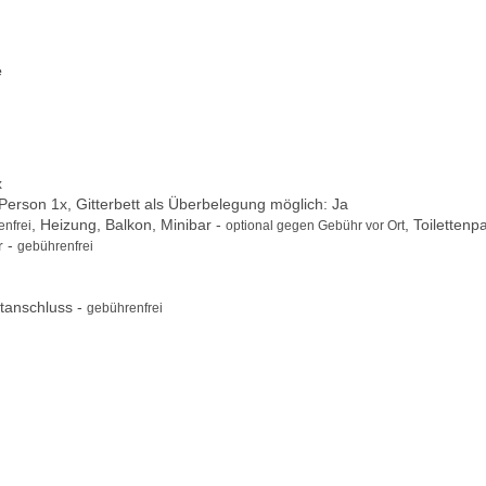
e
x
 Person 1x, Gitterbett als Überbelegung möglich: Ja
, Heizung, Balkon, Minibar -
, Toilettenp
nfrei
optional gegen Gebühr vor Ort
r -
gebührenfrei
tanschluss -
gebührenfrei