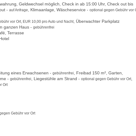
ahrung, Geldwechsel möglich, Check in ab 15:00 Uhr, Check out bis
out -
, Klimaanlage, Wäscheservice -
auf Anfrage
optional gegen Gebühr vor 
, Überwachter Parkplatz
ebühr vor Ort, EUR 10,00 pro Auto und Nacht
m ganzen Haus -
gebührenfrei
fé, Terrasse
Hotel
eitung eines Erwachsenen -
, Freibad 150 m², Garten,
gebührenfrei
rme -
, Liegestühle am Strand -
,
gebührenfrei
optional gegen Gebühr vor Ort
r Ort
 gegen Gebühr vor Ort