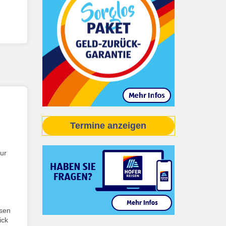
Termine anzeigen
nur
sen
ick