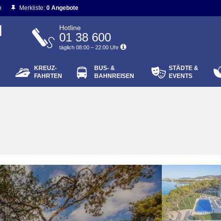
n
Merkliste:
0 Angebote
N
Hotline
01 38 600
täglich 08:00 – 22:00 Uhr
KREUZ-
BUS- &
STÄDTE &
ort vergessen?
FAHRTEN
BAHNREISEN
EVENTS
Login