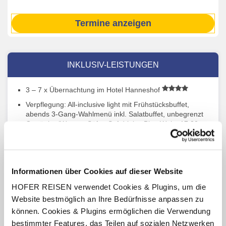
Termine anzeigen
INKLUSIV-LEISTUNGEN
3 – 7 x Übernachtung im Hotel Hanneshof
Verpflegung: All-inclusive light mit Frühstücksbuffet,
abends 3-Gang-Wahlmenü inkl. Salatbuffet, unbegrenzt
Getränke (Wasser, Säfte, Softdrinks, Bier, Wein, 17:30 –
21:00 Uhr)
Benutzung des hoteleigenen Wellnessbereichs
(Öffnungszeiten lt. Aushang vor Ort oder online)
Informationen über Cookies auf dieser Website
10 % Ermäßigung auf den Eintritt in die Erlebnis-Therme
Amadé (Öffnungszeiten lt. Aushang vor Ort oder online)
HOFER REISEN verwendet Cookies & Plugins, um die
Filzmoos Sommer Card (ab ca. Ende Mai bis ca. Mitte
Website bestmöglich an Ihre Bedürfnisse anpassen zu
Oktober) und
Salzburger Sportwelt Card
(gültig für die
können. Cookies & Plugins ermöglichen die Verwendung
Dauer des Aufenthaltes, Leistungen teilweise
bestimmter Features, das Teilen auf sozialen Netzwerken
saisonabhängig)