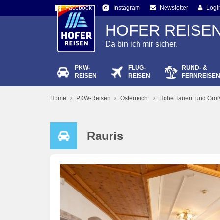
Facebook
Newsletter
Logi
Instagram
HOFER REISE
Da bin ich mir sicher.
PKW-
FLUG-
RUND- &
Passw
REISEN
REISEN
FERNREISEN
Home
PKW-Reisen
Österreich
Hohe Tauern und Groß
Rauris