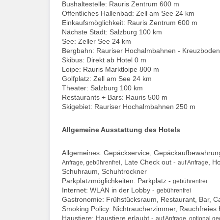
Bushaltestelle: Rauris Zentrum 600 m
Öffentliches Hallenbad: Zell am See 24 km
Einkaufsmöglichkeit: Rauris Zentrum 600 m
Nächste Stadt: Salzburg 100 km
See: Zeller See 24 km
Bergbahn: Rauriser Hochalmbahnen - Kreuzboden 
Skibus: Direkt ab Hotel 0 m
Loipe: Rauris Marktloipe 800 m
Golfplatz: Zell am See 24 km
Theater: Salzburg 100 km
Restaurants + Bars: Rauris 500 m
Skigebiet: Rauriser Hochalmbahnen 250 m
Allgemeine Ausstattung des Hotels
Allgemeines: Gepäckservice, Gepäckaufbewahrung, 
, Late Check out -
, H
Anfrage, gebührenfrei
auf Anfrage
Schuhraum, Schuhtrockner
Parkplatzmöglichkeiten: Parkplatz -
gebührenfrei
Internet: WLAN in der Lobby -
gebührenfrei
Gastronomie: Frühstücksraum, Restaurant, Bar, Ca
Smoking Policy: Nichtraucherzimmer, Rauchfreies 
Haustiere: Haustiere erlaubt -
auf Anfrage, optional g