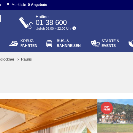
n
Merkliste:
0 Angebote
N
Hotline
01 38 600
täglich 08:00 – 22:00 Uhr
KREUZ-
BUS- &
STÄDTE &
ort vergessen?
FAHRTEN
BAHNREISEN
EVENTS
Login
glockner
Rauris