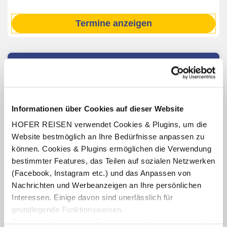
Termine anzeigen
INKLUSIV-LEISTUNGEN
2 – 7 x Übernachtung im JUFA Hotel Stift Gurk
Verpflegung: Halbpension mit Frühstücksbuffet, abends
Informationen über Cookies auf dieser Website
3-Gang-Menü oder Abendbuffet bzw. Silvesterdinner
HOFER REISEN verwendet Cookies & Plugins, um die
(31.12.26)
Website bestmöglich an Ihre Bedürfnisse anpassen zu
Benutzung der hoteleigenen Sauna und des Tepidariums
können. Cookies & Plugins ermöglichen die Verwendung
inkl. Tee-Bar (Öffnungszeiten lt. Aushang vor Ort oder
online)
bestimmter Features, das Teilen auf sozialen Netzwerken
(Facebook, Instagram etc.) und das Anpassen von
Kärnten Card (gültig für die Dauer des Aufenthaltes im
Zeitraum vom 01.05.27 – 31.10.27, Leistungen teilweise
Nachrichten und Werbeanzeigen an Ihre persönlichen
saisonabhängig)
Interessen. Einige davon sind unerlässlich für
Wörthersee PLUS Card (gültig für die Dauer des
grundlegende Funktionsweisen.
Aufenthaltes, Leistungen teilweise saisonabhängig)
Durch die Nutzung von Drittanbietern für statistische