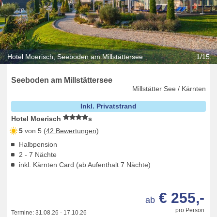
Hotel Moerisch, Seeboden am Millstättersee
1/15
Seeboden am Millstättersee
Millstätter See / Kärnten
Inkl. Privatstrand
Hotel Moerisch
s
5
von 5 (
42 Bewertungen
)
Halbpension
2 - 7 Nächte
inkl. Kärnten Card (ab Aufenthalt 7 Nächte)
€ 255,-
ab
pro Person
Termine:
31.08.26
-
17.10.26