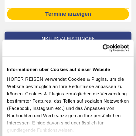
Termine anzeigen
INKLUSIV-LEISTUNGEN
2 – 7 x Übernachtung im Hotel Moerisch
s
Verpflegung: Halbpension mit Frühstücksbuffet,
nachmittags Jause (15:00 – 17:00 Uhr), abends 5-Gang-
Informationen über Cookies auf dieser Website
Wahlmenü (2 Hauben von Gault & Millau)
HOFER REISEN verwendet Cookies & Plugins, um die
Benutzung des hoteleigenen Wellnessbereichs
Website bestmöglich an Ihre Bedürfnisse anpassen zu
(Öffnungszeiten lt. Aushang vor Ort oder online)
können. Cookies & Plugins ermöglichen die Verwendung
Benutzung des hoteleigenen Privatstrands am Millstätter
bestimmter Features, das Teilen auf sozialen Netzwerken
See (lt. Aushang vor Ort oder online)
(Facebook, Instagram etc.) und das Anpassen von
Teilnahme am hoteleigenen Akitv- und
Nachrichten und Werbeanzeigen an Ihre persönlichen
Unterhaltungsprogramm (lt. Aushang vor Ort oder online)
Interessen. Einige davon sind unerlässlich für
Kärnten Card
(ab Aufenthalt 7 Nächte, gültig für die
grundlegende Funktionsweisen.
Dauer des Aufenthaltes, Leistungen teilweise