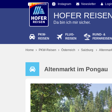
Facebook
Newsletter
Logi
Instagram
HOFER REISE
Da bin ich mir sicher.
PKW-
FLUG-
RUND- &
Passw
REISEN
REISEN
FERNREISEN
Home
PKW-Reisen
Österreich
Salzburg
Altenmar
Altenmarkt im Pongau