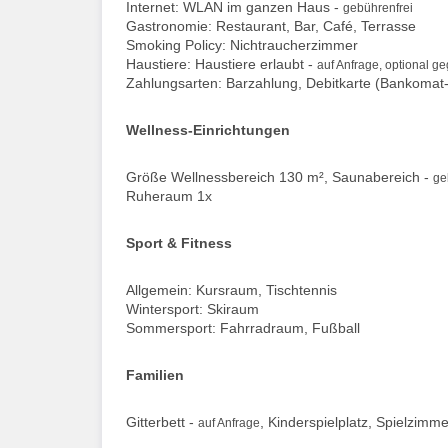
Internet: WLAN im ganzen Haus -
gebührenfrei
Gastronomie: Restaurant, Bar, Café, Terrasse
Smoking Policy: Nichtraucherzimmer
Haustiere: Haustiere erlaubt -
auf Anfrage, optional g
Zahlungsarten: Barzahlung, Debitkarte (Bankomat-
Wellness-Einrichtungen
Größe Wellnessbereich 130 m², Saunabereich -
ge
Ruheraum 1x
Sport & Fitness
Allgemein: Kursraum, Tischtennis
Wintersport: Skiraum
Sommersport: Fahrradraum, Fußball
Familien
Gitterbett -
, Kinderspielplatz, Spielzimm
auf Anfrage