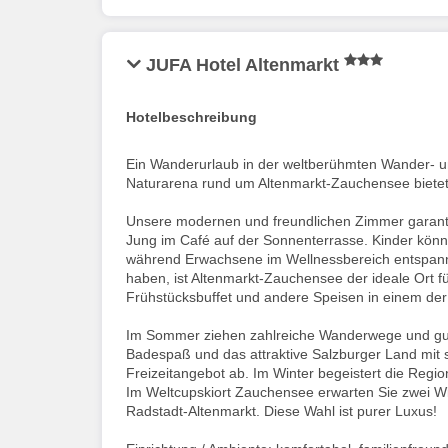
JUFA Hotel Altenmarkt
Hotelbeschreibung
Ein Wanderurlaub in der weltberühmten Wander- un
Naturarena rund um Altenmarkt-Zauchensee biete
Unsere modernen und freundlichen Zimmer garanti
Jung im Café auf der Sonnenterrasse. Kinder könne
während Erwachsene im Wellnessbereich entspannen 
haben, ist Altenmarkt-Zauchensee der ideale Ort fü
Frühstücksbuffet und andere Speisen in einem de
Im Sommer ziehen zahlreiche Wanderwege und gut a
Badespaß und das attraktive Salzburger Land mit s
Freizeitangebot ab. Im Winter begeistert die Regi
Im Weltcupskiort Zauchensee erwarten Sie zwei W
Radstadt-Altenmarkt. Diese Wahl ist purer Luxus!