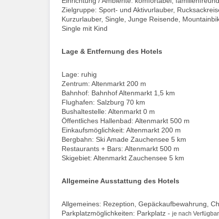
Einrichtung / Ambiente: komfortabel, familienfreund
Zielgruppe: Sport- und Aktivurlauber, Rucksackre
Kurzurlauber, Single, Junge Reisende, Mountainbik
Single mit Kind
Lage & Entfernung des Hotels
Lage: ruhig
Zentrum: Altenmarkt 200 m
Bahnhof: Bahnhof Altenmarkt 1,5 km
Flughafen: Salzburg 70 km
Bushaltestelle: Altenmarkt 0 m
Öffentliches Hallenbad: Altenmarkt 500 m
Einkaufsmöglichkeit: Altenmarkt 200 m
Bergbahn: Ski Amade Zauchensee 5 km
Restaurants + Bars: Altenmarkt 500 m
Skigebiet: Altenmarkt Zauchensee 5 km
Allgemeine Ausstattung des Hotels
Allgemeines: Rezeption, Gepäckaufbewahrung, Chec
Parkplatzmöglichkeiten: Parkplatz -
je nach Verfügbar