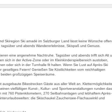
d Skiregion Ski amadé im Salzburger Land lässt keine Wünsche offen
t tagsüber und abends Wandererlebnisse, Skispaß und Genuss.
eren eine angenehme Nachtruhe. Tagsüber und abends trifft sich Alt 
n sich in der Active-Zone oder im Kleinkinderspielbereich austoben,
oder sich in der Turnhalle fit halten. Wenn Sie Lust auf Après-Ski
r geselliges Feiern! Genießen Sie Köstlichkeiten vom reichhaltigen
r beiden großzügigen Speiseräume.
usgebaute Bikestrecken Gäste aus aller Welt an. Klettermöglichkeit
einen vielfältigen Kunst-, Kultur- und Sportveranstaltungen runden das
on mit 760 Pistenkilometern, 270 Seilbahnanlagen und lebhaftem Après-
interurlaubswelten: die Skischaukel Zauchensee-Flachauwinkl und