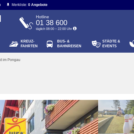
n
Merkliste:
0 Angebote
N
Hotline
01 38 600
täglich 08:00 – 22:00 Uhr
KREUZ-
BUS- &
STÄDTE &
ort vergessen?
FAHRTEN
BAHNREISEN
EVENTS
Login
kt im Pongau