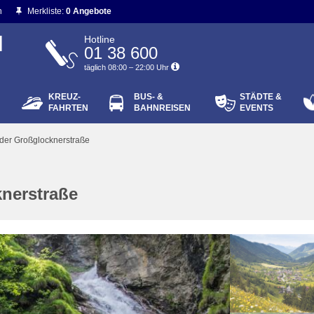
n
Merkliste:
0 Angebote
N
Hotline
01 38 600
täglich 08:00 – 22:00 Uhr
KREUZ-
BUS- &
STÄDTE &
ort vergessen?
FAHRTEN
BAHNREISEN
EVENTS
Login
 der Großglocknerstraße
knerstraße