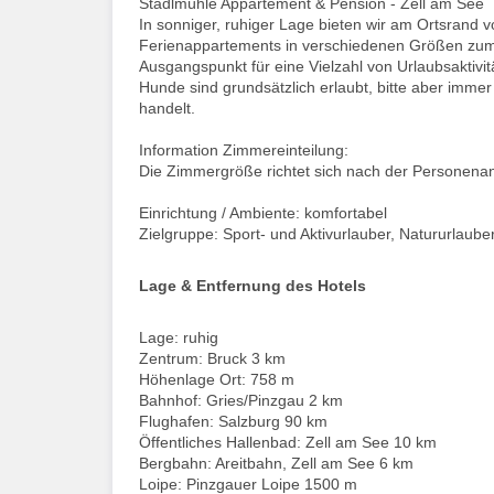
Stadlmühle Appartement & Pension - Zell am See
In sonniger, ruhiger Lage bieten wir am Ortsrand 
Ferienappartements in verschiedenen Größen zum 
Ausgangspunkt für eine Vielzahl von Urlaubsaktivit
Hunde sind grundsätzlich erlaubt, bitte aber imm
handelt.
Information Zimmereinteilung:
Die Zimmergröße richtet sich nach der Personena
Einrichtung / Ambiente: komfortabel
Zielgruppe: Sport- und Aktivurlauber, Natururlaube
Lage & Entfernung des Hotels
Lage: ruhig
Zentrum: Bruck 3 km
Höhenlage Ort: 758 m
Bahnhof: Gries/Pinzgau 2 km
Flughafen: Salzburg 90 km
Öffentliches Hallenbad: Zell am See 10 km
Bergbahn: Areitbahn, Zell am See 6 km
Loipe: Pinzgauer Loipe 1500 m