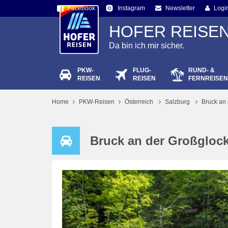
Facebook
Newsletter
Logi
Instagram
HOFER REISE
Da bin ich mir sicher.
PKW-
FLUG-
RUND- &
Passw
REISEN
REISEN
FERNREISEN
Home
PKW-Reisen
Österreich
Salzburg
Bruck an
Bruck an der Großgloc