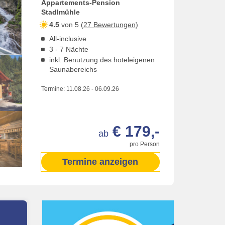
Appartements-Pension
Stadlmühle
4.5
von 5 (
27 Bewertungen
)
All-inclusive
3 - 7 Nächte
inkl. Benutzung des hoteleigenen
Saunabereichs
Termine:
11.08.26
-
06.09.26
€ 179,-
ab
pro Person
Termine anzeigen