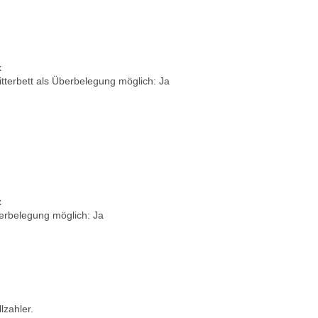
x
itterbett als Überbelegung möglich: Ja
x
berbelegung möglich: Ja
lzahler.