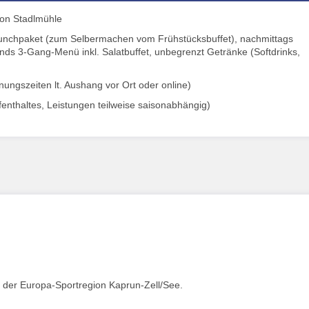
ion Stadlmühle
, Lunchpaket (zum Selbermachen vom Frühstücksbuffet), nachmittags
ds 3-Gang-Menü inkl. Salatbuffet, unbegrenzt Getränke (Softdrinks,
ngszeiten lt. Aushang vor Ort oder online)
ufenthaltes, Leistungen teilweise saisonabhängig)
der Europa-Sportregion Kaprun-Zell/See.