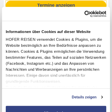
Termine anzeigen
INKLUSIV-LEISTUNGEN
Informationen über Cookies auf dieser Website
2 - 7 x Übernachtung im Revier Boutique Hotel Kaprun
HOFER REISEN verwendet Cookies & Plugins, um die
Website bestmöglich an Ihre Bedürfnisse anpassen zu
Verpflegung: wahlweise mit Frühstücksbuffet oder
Halbpension mit Frühstücks- und Abendbuffet bzw.
können. Cookies & Plugins ermöglichen die Verwendung
abends 3-Gang-Menü
bestimmter Features, das Teilen auf sozialen Netzwerken
Benutzung des hoteleigenen Saunabereichs
(Facebook, Instagram etc.) und das Anpassen von
(Öffnungszeiten lt. Aushang vor Ort oder online)
Nachrichten und Werbeanzeigen an Ihre persönlichen
Guest Mobility Ticket (gültig für die Dauer des
Interessen. Einige davon sind unerlässlich für
Aufenthaltes, Leistungen teilweise saisonabhängig)
grundlegende Funktionsweisen.
Durch die Nutzung von Drittanbietern für statistische
Auswertungen und Direktmarketingzwecke können Sie
Details zeigen
zusätzliche Dienste bzw. Technologien von Drittanbietern
Karte ansehen
nutzen und uns sowie Dritten weitere Personalisierungen
ermöglichen, dabei kommt es auch zu Übermittlungen