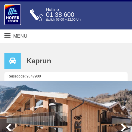
Hotline
01 38 600
täglich 08:00 – 22:00 Uhr
MENÜ
Kaprun
Reisecode: 9847900