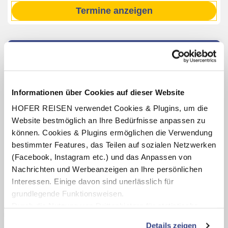
Termine anzeigen
INKLUSIV-LEISTUNGEN
2 – 7 x Übernachtung im Appartementhaus Alpine Lodge
Informationen über Cookies auf dieser Website
Energiepauschale, Bettwäsche
Täglich Eintritt in die Wasserwelt Wagrain (Öffnungszeiten
HOFER REISEN verwendet Cookies & Plugins, um die
lt. Aushang vor Ort oder online)
Website bestmöglich an Ihre Bedürfnisse anpassen zu
Guest Mobility Ticket (gültig für die Dauer des
können. Cookies & Plugins ermöglichen die Verwendung
Aufenthaltes, Leistungen teilweise saisonabhängig)
bestimmter Features, das Teilen auf sozialen Netzwerken
(Facebook, Instagram etc.) und das Anpassen von
Nachrichten und Werbeanzeigen an Ihre persönlichen
Interessen. Einige davon sind unerlässlich für
Karte ansehen
grundlegende Funktionsweisen.
Durch die Nutzung von Drittanbietern für statistische
Auswertungen und Direktmarketingzwecke können Sie
Details zeigen