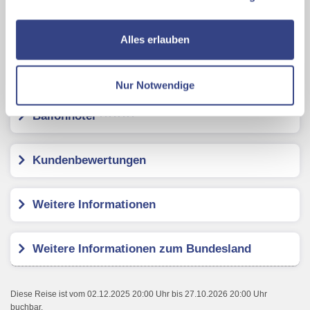
zusätzliche Dienste bzw. Technologien von Drittanbietern
nutzen und uns sowie Dritten weitere Personalisierungen
Karte ansehen
ermöglichen, dabei kommt es auch zu Übermittlungen
Alles erlauben
Ihrer Daten an US-Drittanbieter.
Link zur
Datenschutzseite
GenussCard Steiermark
Nur Notwendige
Mit Klick auf "Alles erlauben" stimmen Sie der
Ballonhotel
Verwendung der Cookies & Plugins auf unseren
Webseiten zu.
Kundenbewertungen
Weitere Informationen
Weitere Informationen zum Bundesland
Diese Reise ist vom 02.12.2025 20:00 Uhr bis 27.10.2026 20:00 Uhr
buchbar.