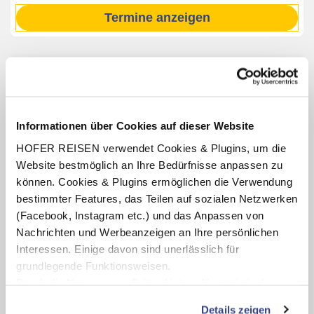
Termine anzeigen
INKLUSIV-LEISTUNGEN
2 – 7 x Übernachtung im Ballonhotel
Informationen über Cookies auf dieser Website
Verpflegung: Halbpension mit Frühstücksbuffet, abends
4-Gang-Wahlmenü inkl. Salatbuffet
HOFER REISEN verwendet Cookies & Plugins, um die
Website bestmöglich an Ihre Bedürfnisse anpassen zu
Unbegrenzt Getränke für Kinder von der Saftbar (09:00 –
20:00 Uhr)
können. Cookies & Plugins ermöglichen die Verwendung
bestimmter Features, das Teilen auf sozialen Netzwerken
Benutzung des hoteleigenen Wellnessbereichs
(Öffnungszeiten lt. Aushang vor Ort oder online)
(Facebook, Instagram etc.) und das Anpassen von
Nachrichten und Werbeanzeigen an Ihre persönlichen
Fahrradverleih und Verleih von Wander- und Nordic
Walking-Stöcken (nach Verfügbarkeit, witterungsbedingt)
Interessen. Einige davon sind unerlässlich für
grundlegende Funktionsweisen.
GenussCard Steiermark
(gültig für die Dauer des
Aufenthaltes, Leistungen teilweise saisonabhängig)
Durch die Nutzung von Drittanbietern für statistische
Auswertungen und Direktmarketingzwecke können Sie
Details zeigen