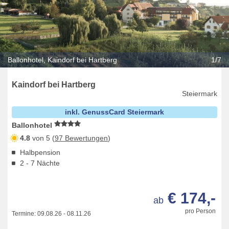
Ballonhotel, Kaindorf bei Hartberg
1/7
Kaindorf bei Hartberg
Steiermark
inkl. GenussCard Steiermark
Ballonhotel
4.8
von 5 (
97 Bewertungen
)
Halbpension
2 - 7 Nächte
€ 174,-
ab
pro Person
Termine:
09.08.26
-
08.11.26