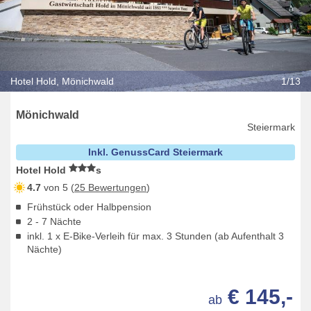
Hotel Hold, Mönichwald
1/13
Mönichwald
Steiermark
Inkl. GenussCard Steiermark
Hotel Hold
s
4.7
von 5 (
25 Bewertungen
)
Frühstück oder Halbpension
2 - 7 Nächte
inkl. 1 x E-Bike-Verleih für max. 3 Stunden (ab Aufenthalt 3
Nächte)
€ 145,-
ab