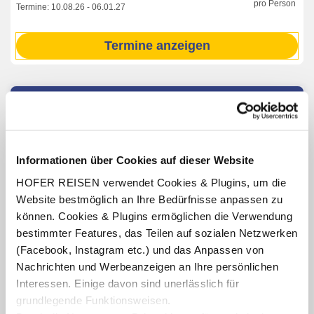
pro Person
Termine:
10.08.26
-
06.01.27
Termine anzeigen
INKLUSIV-LEISTUNGEN
2 – 7 x Übernachtung im Hotel Hold
s
Verpflegung: wahlweise Frühstücksbuffet oder
Informationen über Cookies auf dieser Website
Halbpension mit Frühstücksbuffet, abends 4-Gang-
HOFER REISEN verwendet Cookies & Plugins, um die
Wahlmenü
Website bestmöglich an Ihre Bedürfnisse anpassen zu
1 x Begrüßungspräsent am Zimmer
können. Cookies & Plugins ermöglichen die Verwendung
Benutzung der hoteleigenen Sauna (Öffnungszeiten lt.
bestimmter Features, das Teilen auf sozialen Netzwerken
Aushang vor Ort oder online)
(Facebook, Instagram etc.) und das Anpassen von
1 x E-Bike-Verleih für max. 3 Stunden (nach
Nachrichten und Werbeanzeigen an Ihre persönlichen
Verfügbarkeit, bis ca. Ende Oktober, ab Aufenthalt
Interessen. Einige davon sind unerlässlich für
3 Nächte)
grundlegende Funktionsweisen.
GenussCard Steiermark
(gültig für die Dauer des