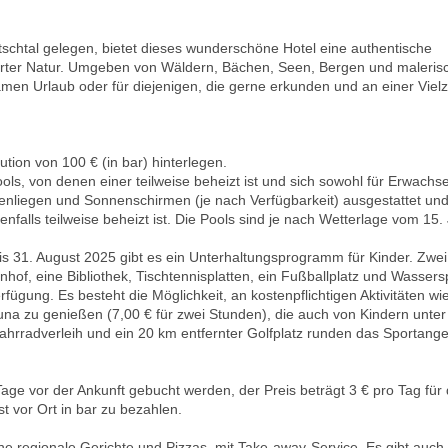
schtal gelegen, bietet dieses wunderschöne Hotel eine authentische
hrter Natur. Umgeben von Wäldern, Bächen, Seen, Bergen und maleris
samen Urlaub oder für diejenigen, die gerne erkunden und an einer Vielz
tion von 100 € (in bar) hinterlegen.
ls, von denen einer teilweise beheizt ist und sich sowohl für Erwachs
nnenliegen und Sonnenschirmen (je nach Verfügbarkeit) ausgestattet un
falls teilweise beheizt ist. Die Pools sind je nach Wetterlage vom 15. 
 bis 31. August 2025 gibt es ein Unterhaltungsprogramm für Kinder. Zwei
hof, eine Bibliothek, Tischtennisplatten, ein Fußballplatz und Wassers
fügung. Es besteht die Möglichkeit, an kostenpflichtigen Aktivitäten wi
na zu genießen (7,00 € für zwei Stunden), die auch von Kindern unter
hrradverleih und ein 20 km entfernter Golfplatz runden das Sportang
ge vor der Ankunft gebucht werden, der Preis beträgt 3 € pro Tag für
t vor Ort in bar zu bezahlen.
he regionale Gerichte und Pizzas, mit Take-away-Service. Es gibt auch