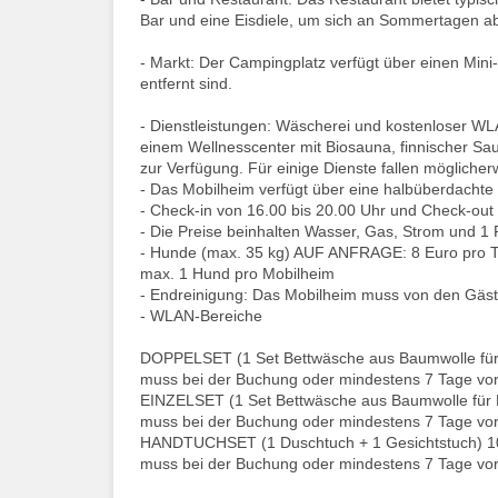
Bar und eine Eisdiele, um sich an Sommertagen a
- Markt: Der Campingplatz verfügt über einen Min
entfernt sind.
- Dienstleistungen: Wäscherei und kostenloser W
einem Wellnesscenter mit Biosauna, finnischer Sau
zur Verfügung. Für einige Dienste fallen mögliche
- Das Mobilheim verfügt über eine halbüberdachte H
- Check-in von 16.00 bis 20.00 Uhr und Check-out 
- Die Preise beinhalten Wasser, Gas, Strom und 1 
- Hunde (max. 35 kg) AUF ANFRAGE: 8 Euro pro Ta
max. 1 Hund pro Mobilheim
- Endreinigung: Das Mobilheim muss von den Gästen
- WLAN-Bereiche
DOPPELSET (1 Set Bettwäsche aus Baumwolle für 
muss bei der Buchung oder mindestens 7 Tage vor 
EINZELSET (1 Set Bettwäsche aus Baumwolle für E
muss bei der Buchung oder mindestens 7 Tage vor 
HANDTUCHSET (1 Duschtuch + 1 Gesichtstuch) 10
muss bei der Buchung oder mindestens 7 Tage vor 