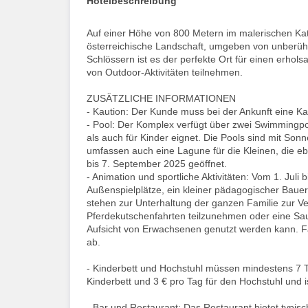
Hotelbeschreibung
Auf einer Höhe von 800 Metern im malerischen Kat
österreichische Landschaft, umgeben von unberü
Schlössern ist es der perfekte Ort für einen erhol
von Outdoor-Aktivitäten teilnehmen.
ZUSÄTZLICHE INFORMATIONEN
- Kaution: Der Kunde muss bei der Ankunft eine Kau
- Pool: Der Komplex verfügt über zwei Swimmingpoo
als auch für Kinder eignet. Die Pools sind mit So
umfassen auch eine Lagune für die Kleinen, die eben
bis 7. September 2025 geöffnet.
- Animation und sportliche Aktivitäten: Vom 1. Juli
Außenspielplätze, ein kleiner pädagogischer Bauern
stehen zur Unterhaltung der ganzen Familie zur Ver
Pferdekutschenfahrten teilzunehmen oder eine Sau
Aufsicht von Erwachsenen genutzt werden kann. Fa
ab.
- Kinderbett und Hochstuhl müssen mindestens 7 Ta
Kinderbett und 3 € pro Tag für den Hochstuhl und is
- Bar und Restaurant: Das Restaurant bietet typisc