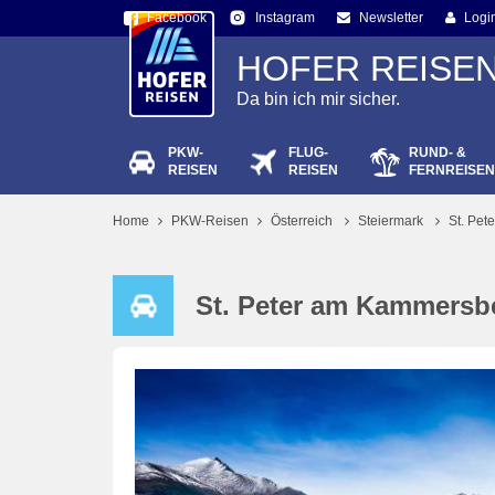
Facebook
Newsletter
Logi
Instagram
HOFER REISE
Da bin ich mir sicher.
PKW-
FLUG-
RUND- &
Passw
REISEN
REISEN
FERNREISEN
Home
PKW-Reisen
Österreich
Steiermark
St. Pe
St. Peter am Kammersb