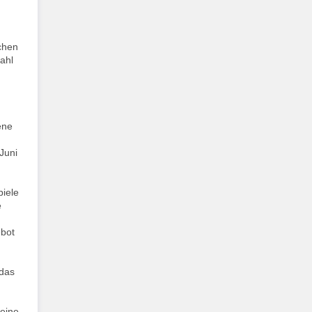
chen
ahl
ene
d
Juni
piele
e
ebot
 das
 eine