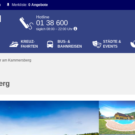
n
Merkliste:
0 Angebote
N
Hotline
01 38 600
täglich 08:00 – 22:00 Uhr
KREUZ-
BUS- &
STÄDTE &
ort vergessen?
FAHRTEN
BAHNREISEN
EVENTS
Login
ter am Kammersberg
erg