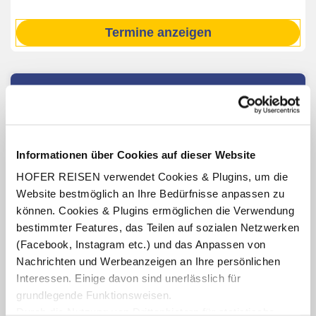
Termine anzeigen
INKLUSIV-LEISTUNGEN
1 – 7 x Übernachtung im Boutique Hotel De
Merin
Informationen über Cookies auf dieser Website
Verpflegung: serviertes Frühstück auf Etageren
HOFER REISEN verwendet Cookies & Plugins, um die
Benutzung der hoteleigenen Sauna und des Dampfbades
Website bestmöglich an Ihre Bedürfnisse anpassen zu
(Öffnungszeiten lt. Aushang vor Ort oder online)
können. Cookies & Plugins ermöglichen die Verwendung
Verleih von Nordic Walking-Stöcken und Wanderkarten
bestimmter Features, das Teilen auf sozialen Netzwerken
(nach Verfügbarkeit, witterungsbedingt)
(Facebook, Instagram etc.) und das Anpassen von
1 x Eintritt (ganztags) in die Therme Bad Gleichenberg
Nachrichten und Werbeanzeigen an Ihre persönlichen
exkl. Sauna (Öffnungszeiten lt. Aushang vor Ort oder
online)
Interessen. Einige davon sind unerlässlich für
grundlegende Funktionsweisen.
GenussCard
(gültig für die Dauer des Aufenthaltes,
Leistungen teilweise saisonabhängig)
Durch die Nutzung von Drittanbietern für statistische