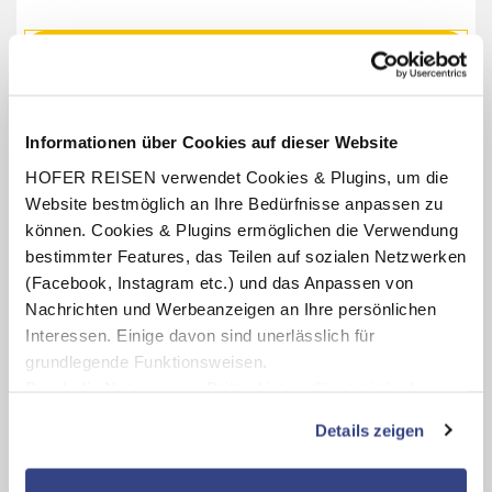
Termine anzeigen
INKLUSIV-LEISTUNGEN
Informationen über Cookies auf dieser Website
HOFER REISEN verwendet Cookies & Plugins, um die
2 – 7 x Übernachtung im Hotel Das Schmied
Website bestmöglich an Ihre Bedürfnisse anpassen zu
Verpflegung: Frühstücksbuffet
können. Cookies & Plugins ermöglichen die Verwendung
bestimmter Features, das Teilen auf sozialen Netzwerken
Benutzung des hoteleigenen Saunabereichs
(Öffnungszeiten lt. Aushang vor Ort oder online)
(Facebook, Instagram etc.) und das Anpassen von
Nachrichten und Werbeanzeigen an Ihre persönlichen
1 x Kernölverkostung bei der Kernölmühle Resch in
Leutschach (Öffnungszeiten lt. Aushang vor Ort oder
Interessen. Einige davon sind unerlässlich für
online)
grundlegende Funktionsweisen.
Durch die Nutzung von Drittanbietern für statistische
Auswertungen und Direktmarketingzwecke können Sie
Details zeigen
zusätzliche Dienste bzw. Technologien von Drittanbietern
Karte ansehen
nutzen und uns sowie Dritten weitere Personalisierungen