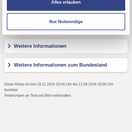
ermöglichen, dabei kommt es auch zu Übermittlungen
Alles erlauben
Ihrer Daten an US-Drittanbieter.
Link zur
Hotel Das Schmied
Datenschutzseite
Nur Notwendige
Kundenbewertungen
Mit Klick auf "Alles erlauben" stimmen Sie der
Verwendung der Cookies & Plugins auf unseren
Webseiten zu.
Weitere Informationen
Weitere Informationen zum Bundesland
Diese Reise ist vom 18.11.2025 20:00 Uhr bis 12.08.2026 20:00 Uhr
buchbar.
Änderungen an Text und Bild vorbehalten.