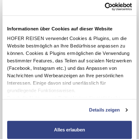
Termine anzeigen
INKLUSIV-LEISTUNGEN
Informationen über Cookies auf dieser Website
HOFER REISEN verwendet Cookies & Plugins, um die
2 – 7 x Übernachtung im Hotel im Park
s
Website bestmöglich an Ihre Bedürfnisse anpassen zu
Verpflegung: Halbpension mit Frühstücksbuffet,
können. Cookies & Plugins ermöglichen die Verwendung
nachmittags Jause (13:00 – 15:00 Uhr), abends 6-Gang-
bestimmter Features, das Teilen auf sozialen Netzwerken
Wahlmenü
(Facebook, Instagram etc.) und das Anpassen von
Benutzung des hoteleigenen Wellnessbereichs
Nachrichten und Werbeanzeigen an Ihre persönlichen
(Öffnungszeiten lt. Aushang vor Ort oder online)
Interessen. Einige davon sind unerlässlich für
grundlegende Funktionsweisen.
Durch die Nutzung von Drittanbietern für statistische
Auswertungen und Direktmarketingzwecke können Sie
Karte ansehen
Details zeigen
zusätzliche Dienste bzw. Technologien von Drittanbietern
nutzen und uns sowie Dritten weitere Personalisierungen
Hotel im Park
s
ermöglichen, dabei kommt es auch zu Übermittlungen
Alles erlauben
Ihrer Daten an US-Drittanbieter.
Link zur