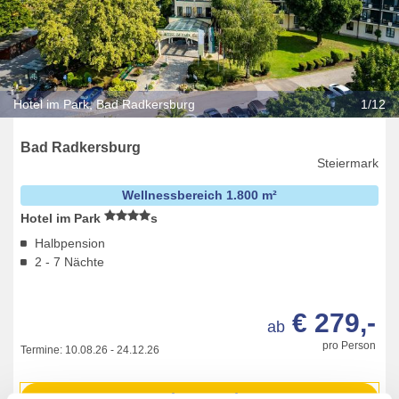
Hotel im Park, Bad Radkersburg
1/12
Bad Radkersburg
Steiermark
Wellnessbereich 1.800 m²
Hotel im Park
s
Halbpension
2 - 7 Nächte
€ 279,-
ab
pro Person
Termine:
10.08.26
-
24.12.26