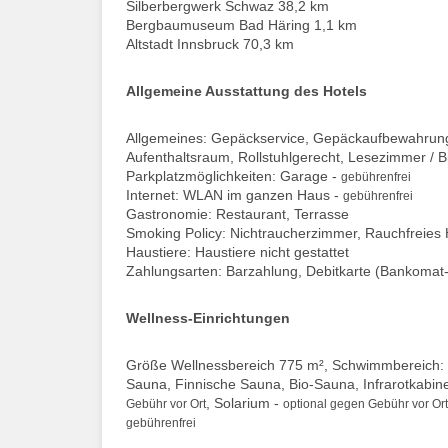
Silberbergwerk Schwaz 38,2 km
Bergbaumuseum Bad Häring 1,1 km
Altstadt Innsbruck 70,3 km
Allgemeine Ausstattung des Hotels
Allgemeines: Gepäckservice, Gepäckaufbewahrung, 
Aufenthaltsraum, Rollstuhlgerecht, Lesezimmer / Bi
Parkplatzmöglichkeiten: Garage -
gebührenfrei
Internet: WLAN im ganzen Haus -
gebührenfrei
Gastronomie: Restaurant, Terrasse
Smoking Policy: Nichtraucherzimmer, Rauchfreies 
Haustiere: Haustiere nicht gestattet
Zahlungsarten: Barzahlung, Debitkarte (Bankomat-
Wellness-Einrichtungen
Größe Wellnessbereich 775 m², Schwimmbereich: 
Sauna, Finnische Sauna, Bio-Sauna, Infrarotkabi
, Solarium -
Gebühr vor Ort
optional gegen Gebühr vor Ort
gebührenfrei