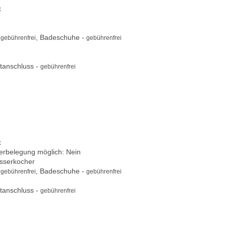
x
-
, Badeschuhe -
gebührenfrei
gebührenfrei
tanschluss -
gebührenfrei
x
berbelegung möglich: Nein
asserkocher
-
, Badeschuhe -
gebührenfrei
gebührenfrei
tanschluss -
gebührenfrei