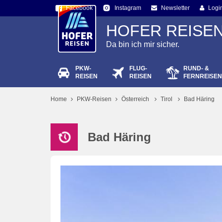
Facebook
Newsletter
Logi
Instagram
HOFER REISE
Da bin ich mir sicher.
PKW-
FLUG-
RUND- &
Passw
REISEN
REISEN
FERNREISEN
Home
PKW-Reisen
Österreich
Tirol
Bad Häring
Bad Häring