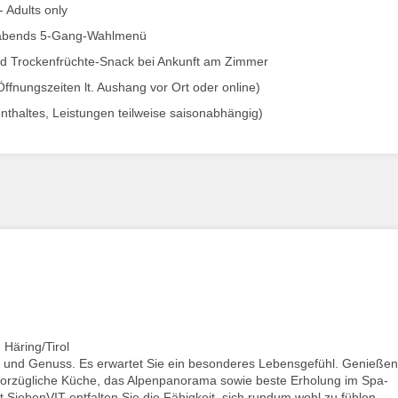
- Adults only
, abends 5-Gang-Wahlmenü
nd Trockenfrüchte-Snack bei Ankunft am Zimmer
fnungszeiten lt. Aushang vor Ort oder online)
enthaltes, Leistungen teilweise saisonabhängig)
 Häring/Tirol
e und Genuss. Es erwartet Sie ein besonderes Lebensgefühl. Genießen
vorzügliche Küche, das Alpenpanorama sowie beste Erholung im Spa-
 SiebenVIT entfalten Sie die Fähigkeit, sich rundum wohl zu fühlen.