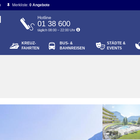
n
Merkliste:
0 Angebote
N
Hotline
01 38 600
täglich 08:00 – 22:00 Uhr
KREUZ-
BUS- &
STÄDTE &
ort vergessen?
FAHRTEN
BAHNREISEN
EVENTS
Login