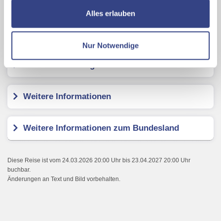
Karte ansehen
ermöglichen, dabei kommt es auch zu Übermittlungen
Alles erlauben
Ihrer Daten an US-Drittanbieter.
Link zur
Hotel Tia Apart
Datenschutzseite
Nur Notwendige
Mit Klick auf "Alles erlauben" stimmen Sie der
Kundenbewertungen
Verwendung der Cookies & Plugins auf unseren
Webseiten zu.
Weitere Informationen
Weitere Informationen zum Bundesland
Diese Reise ist vom 24.03.2026 20:00 Uhr bis 23.04.2027 20:00 Uhr
buchbar.
Änderungen an Text und Bild vorbehalten.