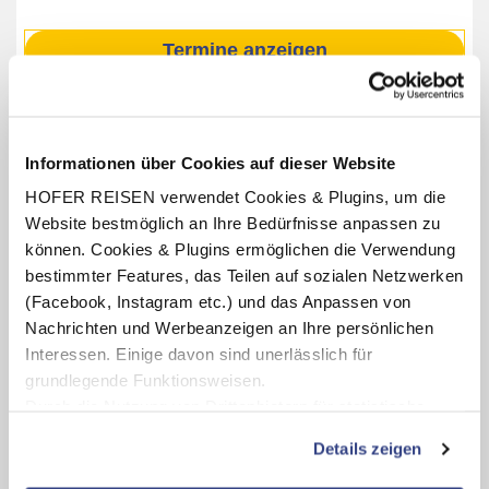
Termine anzeigen
INKLUSIV-LEISTUNGEN
Informationen über Cookies auf dieser Website
2 - 7 Nächte im Hotel Tia Apart
HOFER REISEN verwendet Cookies & Plugins, um die
Website bestmöglich an Ihre Bedürfnisse anpassen zu
Verpflegung: Halbpension mit Frühstücksbuffet, abends
3-Gang-Wahlmenü bzw. Weihnachtsdinner (24.12.26)
können. Cookies & Plugins ermöglichen die Verwendung
oder Silvesterdinner (31.12.26)
bestimmter Features, das Teilen auf sozialen Netzwerken
Benutzung der hoteleigenen Sauna und des Dampfbades
(Facebook, Instagram etc.) und das Anpassen von
Nachrichten und Werbeanzeigen an Ihre persönlichen
Kinderprogramm
Interessen. Einige davon sind unerlässlich für
Bambini-Skipass für Kinder bis 7 Jahre
grundlegende Funktionsweisen.
Gästekarte «Wintertal Basic Card»
Durch die Nutzung von Drittanbietern für statistische
Auswertungen und Direktmarketingzwecke können Sie
Details zeigen
zusätzliche Dienste bzw. Technologien von Drittanbietern
nutzen und uns sowie Dritten weitere Personalisierungen