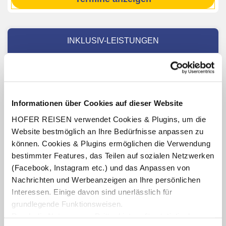
INKLUSIV-LEISTUNGEN
2 – 7 x Übernachtung im Fairhotel Hochfilzen
Verpflegung: Frühstücksbuffet
10 % Ermäßigung auf den Verleih in der Nordic Academy
Informationen über Cookies auf dieser Website
(Termine 01.12.26 – 01.04.27, Öffnungzeiten lt. Aushang
vor Ort oder online)
HOFER REISEN verwendet Cookies & Plugins, um die
1 x € 10,- Gutschein für einen Bike Verleih pro Vollzahler
Website bestmöglich an Ihre Bedürfnisse anpassen zu
(Termine 01.04.27 – 30.11.27)
können. Cookies & Plugins ermöglichen die Verwendung
Benutzung der hoteleigenen Sauna und der
bestimmter Features, das Teilen auf sozialen Netzwerken
Infrarotkabine (Öffnungszeiten lt. Aushang vor Ort oder
(Facebook, Instagram etc.) und das Anpassen von
online)
Nachrichten und Werbeanzeigen an Ihre persönlichen
Gästekarte (Termine 01.04.27 – 30.11.27, gültig für die
Interessen. Einige davon sind unerlässlich für
Dauer des Aufenthaltes, Leistungen teilweise
grundlegende Funktionsweisen.
saisonabhängig)
Durch die Nutzung von Drittanbietern für statistische