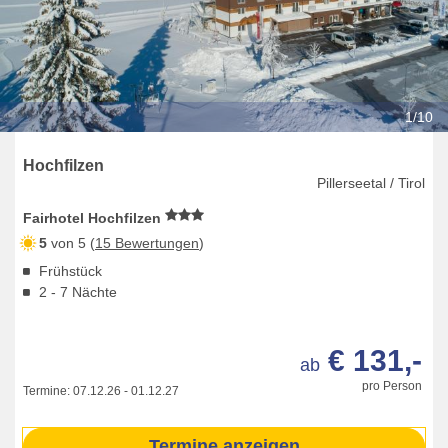
1/10
Hochfilzen
Pillerseetal / Tirol
Fairhotel Hochfilzen
5
von 5 (
15 Bewertungen
)
Frühstück
2 - 7 Nächte
€ 131,-
ab
pro Person
Termine:
07.12.26
-
01.12.27
Termine anzeigen