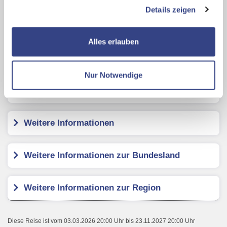
Auswertungen und Direktmarketingzwecke können Sie
Details zeigen
zusätzliche Dienste bzw. Technologien von Drittanbietern
nutzen und uns sowie Dritten weitere Personalisierungen
Karte ansehen
ermöglichen, dabei kommt es auch zu Übermittlungen
Alles erlauben
Ihrer Daten an US-Drittanbieter.
Link zur
Fairhotel Hochfilzen
Datenschutzseite
Nur Notwendige
Mit Klick auf "Alles erlauben" stimmen Sie der
Kundenbewertungen
Verwendung der Cookies & Plugins auf unseren
Webseiten zu.
Weitere Informationen
Weitere Informationen zur Bundesland
Weitere Informationen zur Region
Diese Reise ist vom 03.03.2026 20:00 Uhr bis 23.11.2027 20:00 Uhr