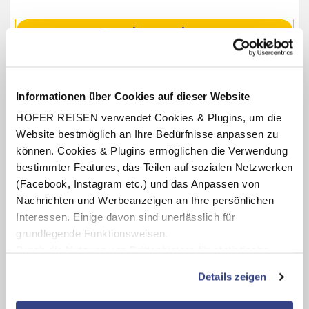
Termine anzeigen
INKLUSIV-LEISTUNGEN
Informationen über Cookies auf dieser Website
HOFER REISEN verwendet Cookies & Plugins, um die
3 – 7 x Übernachtung im Hotel Simmerlwirt
Website bestmöglich an Ihre Bedürfnisse anpassen zu
Verpflegung: Halbpension mit Frühstücksbuffet,
können. Cookies & Plugins ermöglichen die Verwendung
Nachmittagsjause (16:00 – 17:00 Uhr), abends 3-Gang-
bestimmter Features, das Teilen auf sozialen Netzwerken
Wahlmenü inkl. Salatbuffet
(Facebook, Instagram etc.) und das Anpassen von
Benutzung des hoteleigenen Wellnessbereichs
Nachrichten und Werbeanzeigen an Ihre persönlichen
(Öffnungszeiten lt. Aushang vor Ort oder online)
Interessen. Einige davon sind unerlässlich für
Wildschönau Premium Card blau (gültig für die Dauer des
grundlegende Funktionsweisen.
Aufenthaltes, Leistungen teilweise saisonabhängig)
Durch die Nutzung von Drittanbietern für statistische
Auswertungen und Direktmarketingzwecke können Sie
Details zeigen
zusätzliche Dienste bzw. Technologien von Drittanbietern
nutzen und uns sowie Dritten weitere Personalisierungen
Karte ansehen