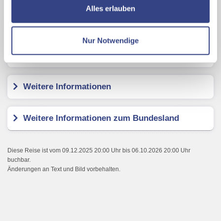
ermöglichen, dabei kommt es auch zu Übermittlungen
Alles erlauben
Ihrer Daten an US-Drittanbieter.
Link zur
Hotel Simmerlwirt
Datenschutzseite
Nur Notwendige
Mit Klick auf "Alles erlauben" stimmen Sie der
Kundenbewertungen
Verwendung der Cookies & Plugins auf unseren
Webseiten zu.
Weitere Informationen
Weitere Informationen zum Bundesland
Diese Reise ist vom 09.12.2025 20:00 Uhr bis 06.10.2026 20:00 Uhr
buchbar.
Änderungen an Text und Bild vorbehalten.