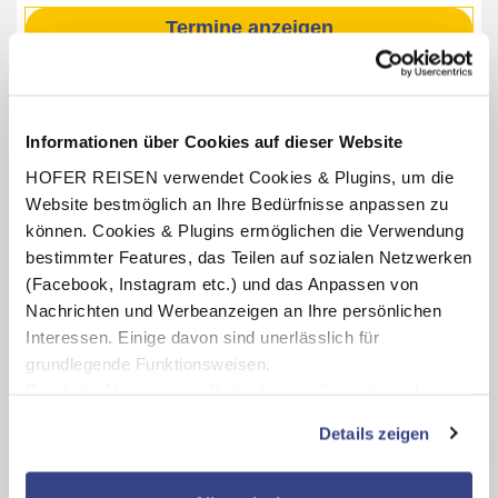
Termine anzeigen
INKLUSIV-LEISTUNGEN
Informationen über Cookies auf dieser Website
2 – 7 x Übernachtung im Alpineresort Schillerkopf
HOFER REISEN verwendet Cookies & Plugins, um die
Website bestmöglich an Ihre Bedürfnisse anpassen zu
Verpflegung: Halbpension mit Frühstücksbuffet, abends
6-Gang-Wahlmenü
können. Cookies & Plugins ermöglichen die Verwendung
bestimmter Features, das Teilen auf sozialen Netzwerken
Benutzung des hoteleigenen Wellnessbereichs
(Öffnungszeiten lt. Aushang vor Ort oder online)
(Facebook, Instagram etc.) und das Anpassen von
Nachrichten und Werbeanzeigen an Ihre persönlichen
Interessen. Einige davon sind unerlässlich für
grundlegende Funktionsweisen.
Karte ansehen
Durch die Nutzung von Drittanbietern für statistische
Auswertungen und Direktmarketingzwecke können Sie
Details zeigen
zusätzliche Dienste bzw. Technologien von Drittanbietern
Alpinresort Schillerkopf
s
nutzen und uns sowie Dritten weitere Personalisierungen
ermöglichen, dabei kommt es auch zu Übermittlungen