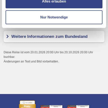
Alles erlauben
Ihrer Daten an US-Drittanbieter.
Link zur
Kundenbewertungen
Datenschutzseite
Nur Notwendige
Weitere Informationen
Mit Klick auf "Alles erlauben" stimmen Sie der
Verwendung der Cookies & Plugins auf unseren
Webseiten zu.
Weitere Informationen zum Bundesland
Diese Reise ist vom 20.01.2026 20:00 Uhr bis 20.10.2026 20:00 Uhr
buchbar.
Änderungen an Text und Bild vorbehalten.