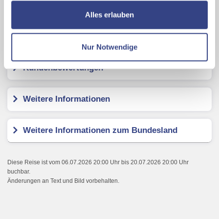
Karte ansehen
ermöglichen, dabei kommt es auch zu Übermittlungen
Alles erlauben
Ihrer Daten an US-Drittanbieter.
Link zur
Datenschutzseite
Vital & Sporthotel Brixen
Nur Notwendige
Mit Klick auf "Alles erlauben" stimmen Sie der
Kundenbewertungen
Verwendung der Cookies & Plugins auf unseren
Webseiten zu.
Weitere Informationen
Weitere Informationen zum Bundesland
Diese Reise ist vom 06.07.2026 20:00 Uhr bis 20.07.2026 20:00 Uhr
buchbar.
Änderungen an Text und Bild vorbehalten.