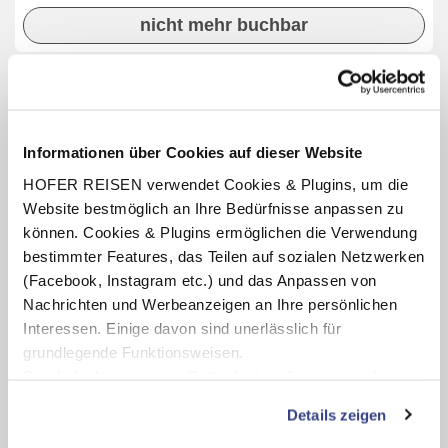
nicht mehr buchbar
INKLUSIV-LEISTUNGEN
Informationen über Cookies auf dieser Website
3 – 7 x Übernachtung im Vital & Sporthotel
Brixen
HOFER REISEN verwendet Cookies & Plugins, um die
Verpflegung: Halbpension mit Frühstücksbuffet, abends
Website bestmöglich an Ihre Bedürfnisse anpassen zu
4-Gang-Wahlmenü
können. Cookies & Plugins ermöglichen die Verwendung
Benutzung des hoteleigenen Wellnessbereichs
bestimmter Features, das Teilen auf sozialen Netzwerken
(Öffnungszeiten lt. Aushang vor Ort oder online)
(Facebook, Instagram etc.) und das Anpassen von
1/2 Tag Leihfahrrad pro Aufenthalt (ab 5 Nächten, nach
Nachrichten und Werbeanzeigen an Ihre persönlichen
Verfügbarkeit)
Interessen. Einige davon sind unerlässlich für
1 Stunde Benutzung vom Tennisplatz pro Aufenthalt und
grundlegende Funktionsweisen.
Zimmer (ab 5 Nächten, nach Verfügbarkeit)
Durch die Nutzung von Drittanbietern für statistische
Auswertungen und Direktmarketingzwecke können Sie
Details zeigen
zusätzliche Dienste bzw. Technologien von Drittanbietern
nutzen und uns sowie Dritten weitere Personalisierungen