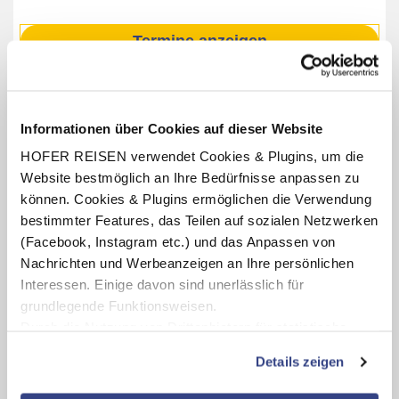
Termine anzeigen
INKLUSIV-LEISTUNGEN
Informationen über Cookies auf dieser Website
HOFER REISEN verwendet Cookies & Plugins, um die
1 - 4 x Übernachtung im Hotel Sandwirth
Website bestmöglich an Ihre Bedürfnisse anpassen zu
Verpflegung: wahlweise Frühstücksbuffet oder
können. Cookies & Plugins ermöglichen die Verwendung
Halbpension mit Frühstücksbuffet, abends 3-Gang-Menü
bestimmter Features, das Teilen auf sozialen Netzwerken
1 Flasche Mineralwasser bei Ankunft am Zimmer
(Facebook, Instagram etc.) und das Anpassen von
Benutzung des hoteleigenen Saunabereichs
Nachrichten und Werbeanzeigen an Ihre persönlichen
(Öffnungszeiten lt. Aushang vor Ort oder online)
Interessen. Einige davon sind unerlässlich für
1 x Eintritt in den Minimundus (Öffnungszeiten lt. Aushang
grundlegende Funktionsweisen.
vor Ort oder online)
Durch die Nutzung von Drittanbietern für statistische
Auswertungen und Direktmarketingzwecke können Sie
Details zeigen
zusätzliche Dienste bzw. Technologien von Drittanbietern
nutzen und uns sowie Dritten weitere Personalisierungen
Karte ansehen