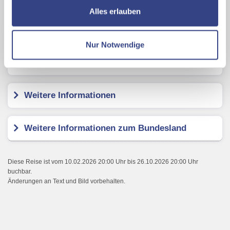
ermöglichen, dabei kommt es auch zu Übermittlungen
Alles erlauben
Ihrer Daten an US-Drittanbieter.
Link zur
Hotel Sandwirth
Datenschutzseite
Nur Notwendige
Mit Klick auf "Alles erlauben" stimmen Sie der
Kundenbewertungen
Verwendung der Cookies & Plugins auf unseren
Webseiten zu.
Weitere Informationen
Weitere Informationen zum Bundesland
Diese Reise ist vom 10.02.2026 20:00 Uhr bis 26.10.2026 20:00 Uhr
buchbar.
Änderungen an Text und Bild vorbehalten.